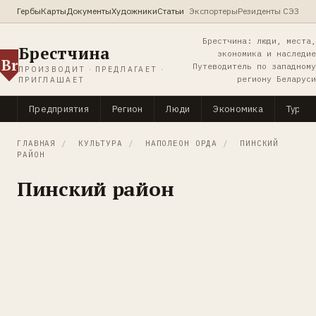
Гербы
Карты
Документы
Художники
Статьи
Экспортеры
Резиденты СЭЗ
Брестчина: люди, места,
Брестчина
экономика и наследие
Br
Путеводитель по западному
ПРОИЗВОДИТ · ПРЕДЛАГАЕТ ·
региону Беларуси
ПРИГЛАШАЕТ
Предприятия
Регион
Люди
Экономика
Туриз
ГЛАВНАЯ
/
КУЛЬТУРА
/
НАПОЛЕОН ОРДА
/
ПИНСКИЙ
РАЙОН
Пинский район