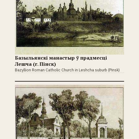
Базыльянскі манастыр ў прадмесці
Лешча (г. Пінск)
Bazyllion Roman Catholic Church in Leshcha suburb (Pinsk)