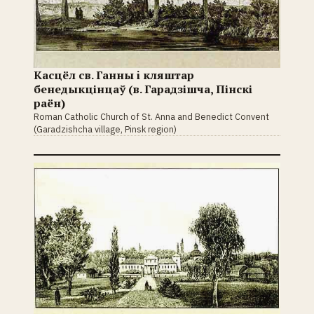
Касцёл св. Ганны i кляштар
бенедыкцінцаў (в. Гарадзішча, Пінскі
раён)
Roman Catholic Church of St. Anna and Benedict Convent
(Garadzishcha village, Pinsk region)