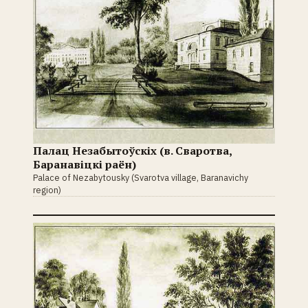
Палац Незабытоўскіх (в. Сваротва,
Баранавіцкі раён)
Palace of Nezabytousky (Svarotva village, Baranavichy
region)