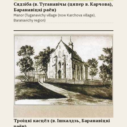
Сядзіба (в. Туганавічы (цяпер в. Карчова),
Баранавіцкі раён)
Manor (Tuganavichy village (now Karchova village),
Baranavichy region)
Троіцкі касцёл (в. Ішкалдзь, Баранавіцкі
раён)