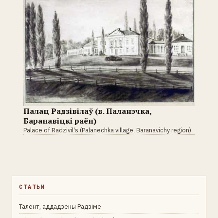
Палац Радзівілаў (в. Паланэчка,
Баранавіцкі раён)
Palace of Radzivil's (Palanechka village, Baranavichy region)
СТАТЬИ
Талент, аддадзены Радзіме