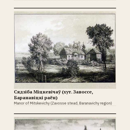
Сядзіба Міцкевічаў (хут. Завоссе,
Баранавіцкі раён)
Manor of Mitskevichy (Zavosse stead, Baranavichy region)