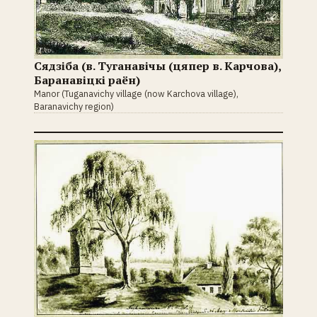
Сядзіба (в. Туганавічы (цяпер в. Карчова),
Баранавіцкі раён)
Manor (Tuganavichy village (now Karchova village),
Baranavichy region)