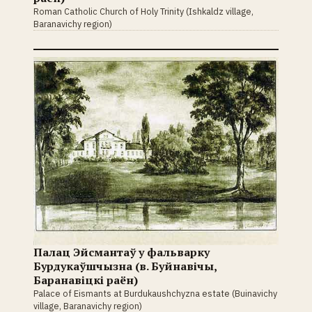
Roman Catholic Church of Holy Trinity (Ishkaldz village,
Baranavichy region)
Палац Эйсмантаў у фальварку
Бурдукаўшчызна (в. Буйнавічы,
Баранавіцкі раён)
Palace of Eismants at Burdukaushchyzna estate (Buinavichy
village, Baranavichy region)