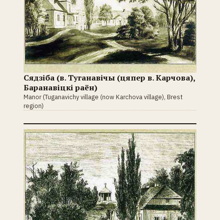
Сядзіба (в. Туганавічы (цяпер в. Карчова),
Баранавіцкі раён)
Manor (Tuganavichy village (now Karchova village), Brest
region)