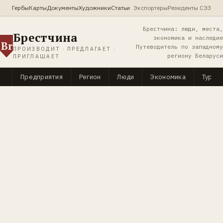
Гербы
Карты
Документы
Художники
Статьи
Экспортеры
Резиденты СЭЗ
Брестчина: люди, места,
Брестчина
экономика и наследие
Br
Путеводитель по западному
ПРОИЗВОДИТ · ПРЕДЛАГАЕТ ·
региону Беларуси
ПРИГЛАШАЕТ
Предприятия
Регион
Люди
Экономика
Туриз