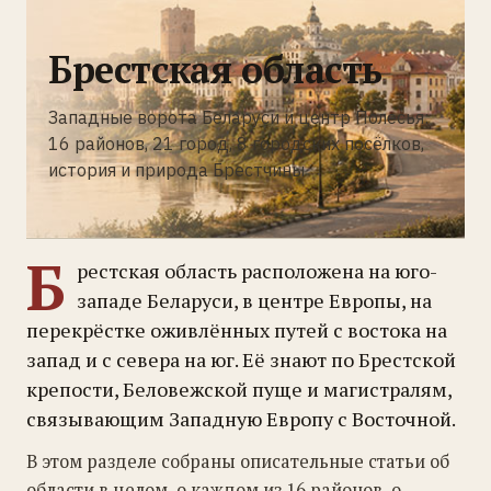
Брестская область
Западные ворота Беларуси и центр Полесья:
16 районов, 21 город, 8 городских посёлков,
история и природа Брестчины
Б
рестская область расположена на юго-
западе Беларуси, в центре Европы, на
перекрёстке оживлённых путей с востока на
запад и с севера на юг. Её знают по Брестской
крепости, Беловежской пуще и магистралям,
связывающим Западную Европу с Восточной.
В этом разделе собраны описательные статьи об
области в целом, о каждом из 16 районов, о