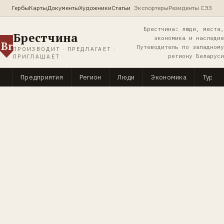
Гербы
Карты
Документы
Художники
Статьи
Экспортеры
Резиденты СЭЗ
Брестчина: люди, места,
Брестчина
экономика и наследие
Br
Путеводитель по западному
ПРОИЗВОДИТ · ПРЕДЛАГАЕТ ·
региону Беларуси
ПРИГЛАШАЕТ
Предприятия
Регион
Люди
Экономика
Туриз