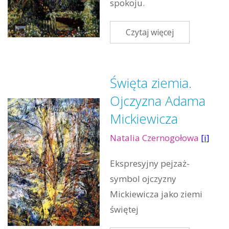
spokoju.
Czytaj więcej
Święta ziemia.
Ojczyzna Adama
Mickiewicza
Natalia Czernogołowa
[i]
Ekspresyjny pejzaż-
symbol ojczyzny
Mickiewicza jako ziemi
świętej