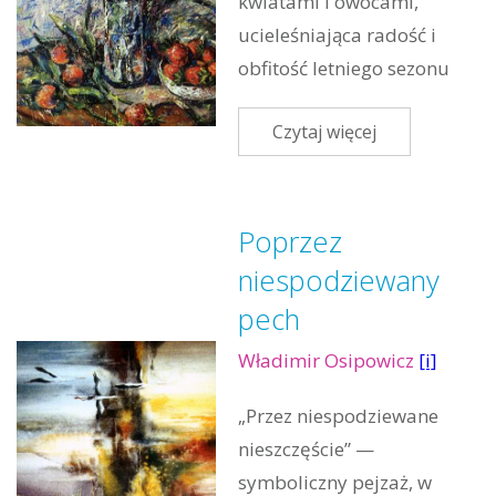
kwiatami i owocami,
ucieleśniająca radość i
obfitość letniego sezonu
Czytaj więcej
Poprzez
niespodziewany
pech
Władimir Osipowicz
[i]
„Przez niespodziewane
nieszczęście” —
symboliczny pejzaż, w