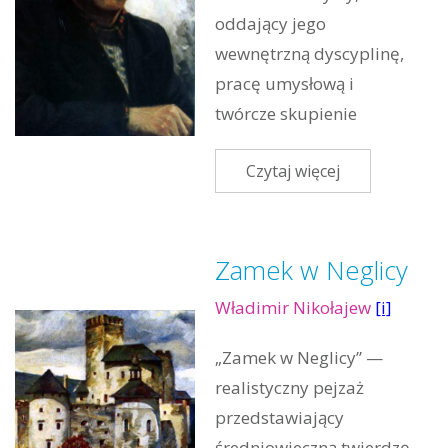
oddający jego
wewnętrzną dyscyplinę,
pracę umysłową i
twórcze skupienie
Czytaj więcej
Zamek w Neglicy
Władimir Nikołajew
[i]
„Zamek w Neglicy” —
realistyczny pejzaż
przedstawiający
średniowieczną twierdzę