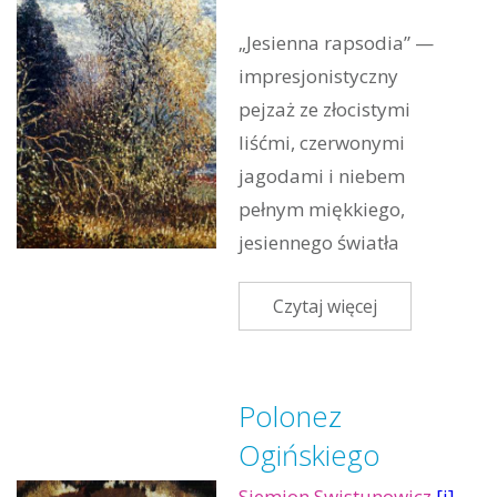
„Jesienna rapsodia” —
impresjonistyczny
pejzaż ze złocistymi
liśćmi, czerwonymi
jagodami i niebem
pełnym miękkiego,
jesiennego światła
Czytaj więcej
Polonez
Ogińskiego
Siemion Swistunowicz
[i]