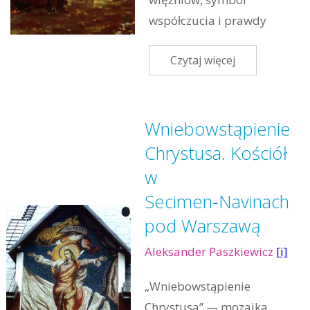
współczucia i prawdy
Czytaj więcej
Wniebowstąpienie
Chrystusa. Kościół
w
Secimen‑Navinach
pod Warszawą
Aleksander Paszkiewicz
[i]
„Wniebowstąpienie
Chrystusa” — mozaika