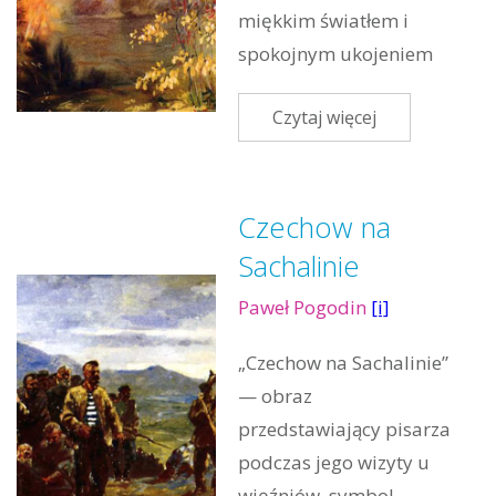
miękkim światłem i
spokojnym ukojeniem
Czytaj więcej
Czechow na
Sachalinie
Paweł Pogodin
[i]
„Czechow na Sachalinie”
— obraz
przedstawiający pisarza
podczas jego wizyty u
więźniów, symbol