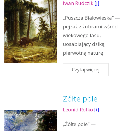
Iwan Rudczik
[i]
„Puszcza Białowieska” —
pejzaż z żubrami wśród
wiekowego lasu,
uosabiający dziką,
pierwotną naturę
Czytaj więcej
Żółte pole
Leonid Rotko
[i]
„Żółte pole” —