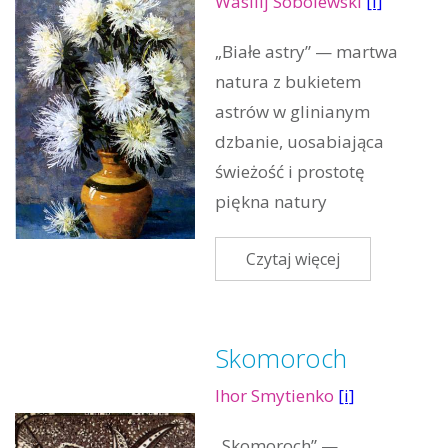
Wasilij Sobolewski
[i]
„Białe astry” — martwa
natura z bukietem
astrów w glinianym
dzbanie, uosabiająca
świeżość i prostotę
piękna natury
Czytaj więcej
Skomoroch
Ihor Smytienko
[i]
„Skomoroch” —