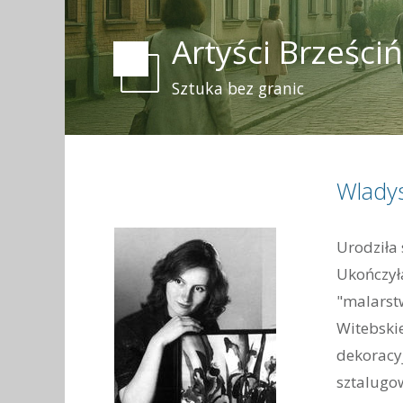
Artyści Brześci
Sztuka bez granic
Wlady
Urodziła 
Ukończył
"malarst
Witebskie
dekoracy
sztalugo