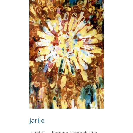
Jarilo
„Jaryło” — barwna, symboliczna