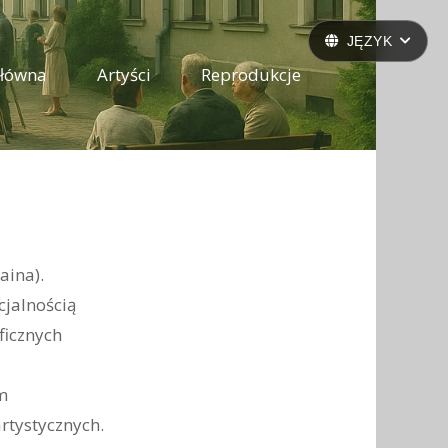
JĘZYK
główna
Artyści
Reprodukcje
aina).
cjalnością
ficznych
m
rtystycznych.