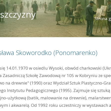
ńszczyzny
Strona 
sława Skoworodko (Ponomarenko)
się 14.01.1970 w osiedlu Wysoki, obwód charkowski (Ukr
a Zasadniczą Szkołę Zawodową nr 105 w Kobryniu ze spe
wo na drewnie" (1990) oraz Wydział Sztuk Plastyczno‑Gra
go Instytutu Pedagogicznego (1995). Zajmuje się sztuką
jno‑użytkową (batik, malowanie na drewnie), malarstwe
wym i akwarelą. Od 1992 roku uczestniczy w wystawach a