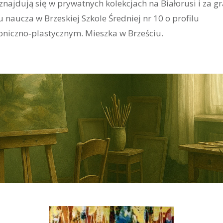
 znajdują się w prywatnych kolekcjach na Białorusi i za g
 naucza w Brzeskiej Szkole Średniej nr 10 o profilu
oniczno‑plastycznym. Mieszka w Brześciu.