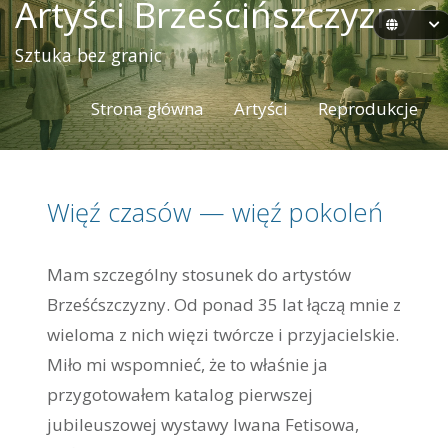
Artyści Brześcińszczyzny
Sztuka bez granic
Strona główna
Artyści
Reprodukcje
Więź czasów — więź pokoleń
Mam szczególny stosunek do artystów
Brześćszczyzny. Od ponad 35 lat łączą mnie z
wieloma z nich więzi twórcze i przyjacielskie.
Miło mi wspomnieć, że to właśnie ja
przygotowałem katalog pierwszej
jubileuszowej wystawy Iwana Fetisowa,