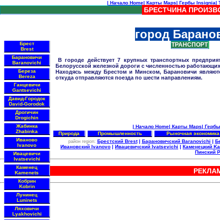
|
Начало Home
|
Карты Maps
|
Гербы Insignia
|
Т
БРЕСТЧИНА ПРОИЗВО
город Барано
Брест
ТРАНСПОРТ
Brest
Барановичи
В городе действует 7 крупных транспортных предприят
Baranovichi
Белорусской железной дороги с численностью работающих 
Береза
Находясь между Брестом и Минском, Барановичи являю
Bereza
откуда отправляются поезда по шести направлениям.
Ганцевичи
Gantsevichi
Давид-Городок
David-Gorodok
Дрогичин
Drogichin
Жабинка
|
Начало Home
|
Карты Maps
|
Гербы 
Zhabinka
Природа
Промышленность
Рыночная экономика
Иваново
Брестский Brest
|
Барановичский Baranovichi
|
Б
район region:
Ivanovo
Ивановский Ivanovo
|
Ивацевичский Ivatsevichi
|
Каменецкий K
Пинский P
Ивацевичи
Ivatsevichi
Каменец
РЕКЛА
Kamenets
Кобрин
Kobrin
Лунинец
Luninets
Ляховичи
Lyakhovichi