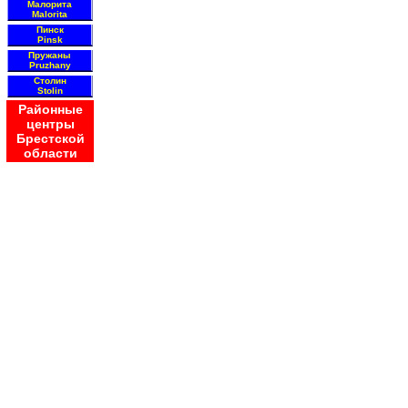
Малорита
Malorita
Пинск
Pinsk
Пружаны
Pruzhany
Столин
Stolin
Районные
центры
Брестской
области