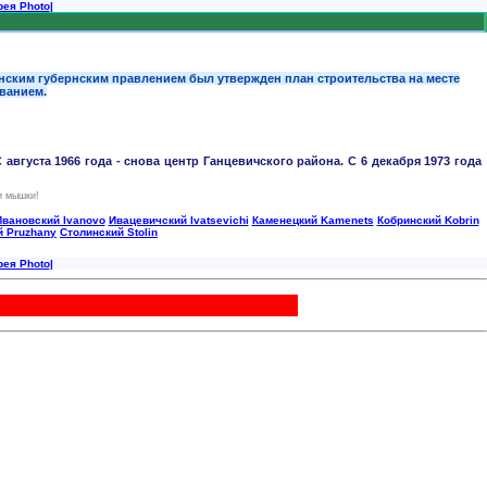
ея Photo
|
инским губернским правлением был утвержден план строительства на месте
ванием.
 августа 1966 года - снова центр Ганцевичского района. С 6 декабря 1973 года
и мышки!
Ивановский Ivanovo
Ивацевичский Ivatsevichi
Каменецкий Kamenets
Кобринский Kobrin
 Pruzhany
Столинский Stolin
ея Photo
|