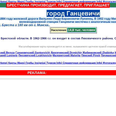
Home
|
Карты Maps
|
Гербы Insignia
|
Туризм Info
|
Справочная информация Info
|
Фотогалер
БРЕСТЧИНА ПРОИЗВОДИТ, ПРЕДЛАГАЕТ, ПРИГЛАШАЕТ
город Ганцевичи
 1884 году железной дороги Вильнюс-Лида-Барановичи-Лунинец. В 1902 году М
железнодорожной станции Ганцевичи местечка с аналогичным наз
. Бреста и 180 км от г. Минска..
14,8 тыс. человек
Население
Брестской области. В 1962-1966 г.г. он входит в состав Ляховичекого района. С
Масштабирование карты производится из меню, вызываемого щелчком правой клавиш
кий Bereza
Ганцевичский Gantsevichi
Дрогичинский Drogichin
Жабинковский Zhabinka
цкий Luninets
Ляховичский Lyakhovichi
Малоритский Malorita
Пинский Pinsk
Пружанский
Home
|
Карты Maps
|
Гербы Insignia
|
Туризм Info
|
Справочная информация Info
|
Фотогалер
РЕКЛАМА: