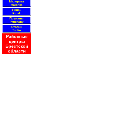
Малорита
Malorita
Пинск
Pinsk
Пружаны
Pruzhany
Столин
Stolin
Районные
центры
Брестской
области