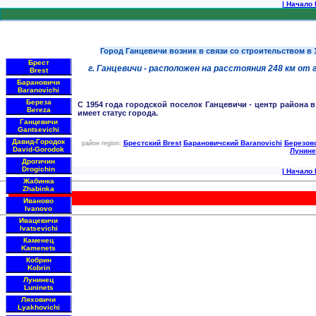
|
Начало 
Город Ганцевичи возник в связи со строительством в
Брест
г. Ганцевичи - расположен на расстояния 248 км от г
Brest
Барановичи
Baranovichi
Береза
С 1954 года городской поселок Ганцевичи - центр района в 
Bereza
имеет статус города.
Ганцевичи
Gantsevichi
Давид-Городок
Брестский Brest
Барановичский Baranovichi
Березовс
район region:
David-Gorodok
Лунине
Дрогичин
Drogichin
|
Начало 
Жабинка
Zhabinka
Иваново
Ivanovo
Ивацевичи
Ivatsevichi
Каменец
Kamenets
Кобрин
Kobrin
Лунинец
Luninets
Ляховичи
Lyakhovichi