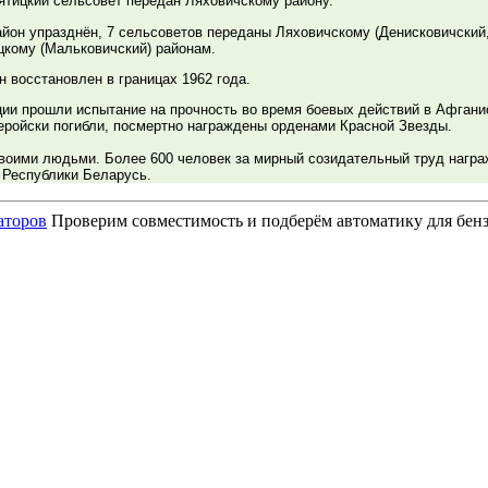
вятицкий сельсовет передан Ляховичскому району.
район упразднён, 7 сельсоветов переданы Ляховичскому (Денисковичский
цкому (Мальковичский) районам.
н восстановлен в границах 1962 года.
ии прошли испытание на прочность во время боевых действий в Афганис
геройски погибли, посмертно награждены орденами Красной Звезды.
воими людьми. Более 600 человек за мирный созидательный труд награ
Республики Беларусь.
аторов
Проверим совместимость и подберём автоматику для бензо