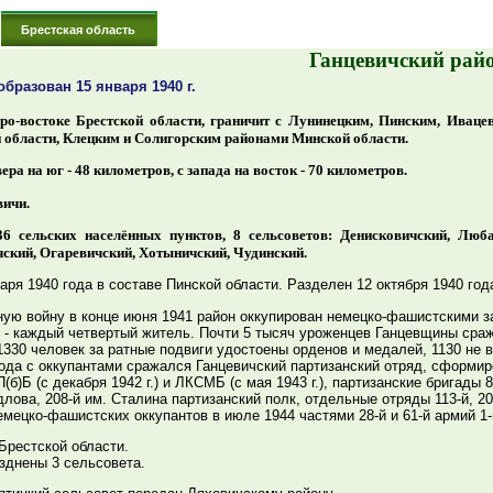
Брестская область
Ганцевичский рай
бразован 15 января 1940 г.
ро-востоке Брестской области, граничит с Лунинецким, Пинским, Иваце
 области, Клецким и Солигорским районами Минской области.
ера на юг - 48 километров, с запада на восток - 70 километров.
вичи.
36 сельских населённых пунктов, 8 сельсоветов: Денисковичский, Люб
ский, Огаревичский, Хотыничский, Чудинский.
аря 1940 года в составе Пинской области. Разделен 12 октября 1940 год
ую войну в конце июня 1941 район оккупирован немецко-фашистскими з
 - каждый четвертый житель. Почти 5 тысяч уроженцев Ганцевщины сра
1330 человек за ратные подвиги удостоены орденов и медалей, 1130 не в
 года с оккупантами сражался Ганцевичский партизанский отряд, сформи
)Б (с декабря 1942 г.) и ЛКСМБ (с мая 1943 г.), партизанские бригады 8
лова, 208-й им. Сталина партизанский полк, отдельные отряды 113-й, 20
мецко-фашистских оккупантов в июле 1944 частями 28-й и 61-й армий 1
 Брестской области.
зднены 3 сельсовета.