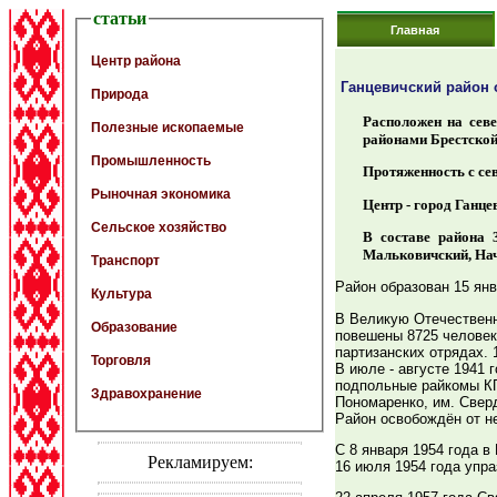
статьи
Главная
Центр района
Ганцевичский район о
Природа
Расположен на севе
Полезные ископаемые
районами Брестской
Промышленность
Протяженность с сев
Рыночная экономика
Центр - город Ганце
Сельское хозяйство
В составе района 
Мальковичский, Нач
Транспорт
Район образован 15 янв
Культура
В Великую Отечественн
Образование
повешены 8725 человек
партизанских отрядах. 
Торговля
В июле - августе 1941
подпольные райкомы КП(б
Здравохранение
Пономаренко, им. Сверд
Район освобождён от не
С 8 января 1954 года в
Рекламируем:
16 июля 1954 года упра