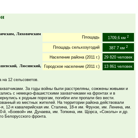
он
вичским, Ляховичским
2
Площадь
1709,6 км
2
Площадь сельхозугодий
387.7 км
Население района (2011 г.)
29 820 человек
ашевский, Люсинский,
Городское население (2011 г.)
13 861 человек
а на 12 сельсоветов.
ахватчиками. За годы войны были расстреляны, сожжены живыми и
жались с немецко-фашистскими захватчиками на фронтах и в
ернулись к родным порогам, погибли или пропали без вести.
рованный из местных жителей. На территории района действовали
-я, 12-я кавалерийская им. Сталина, 18-я им. Фрунзе, им. Ленина, им.
0-й, «Боевой» им. Дунаева, им. Топкина, им. Щорса, «Соколы» и др.
-го Белорусского фронта.