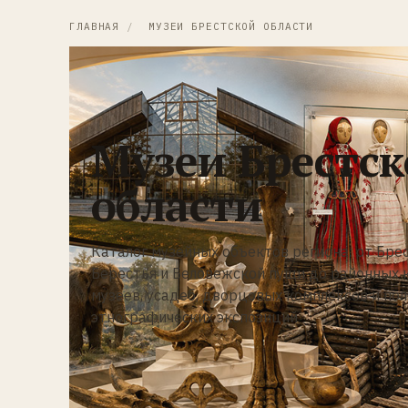
ГЛАВНАЯ
/
МУЗЕИ БРЕСТСКОЙ ОБЛАСТИ
Музеи Брестс
области
Каталог музейных объектов региона: от Бре
Берестья и Беловежской пущи до районных 
музеев, усадеб, дворцовых комплексов и по
этнографических экспозиций