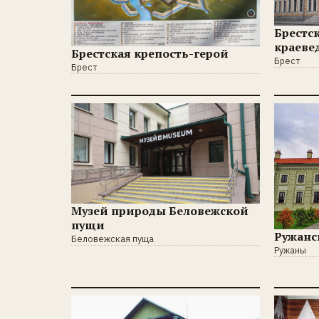
Брестс
краеве
Брестская крепость-герой
Брест
Брест
Музей природы Беловежской
пущи
Ружанс
Беловежская пуща
Ружаны