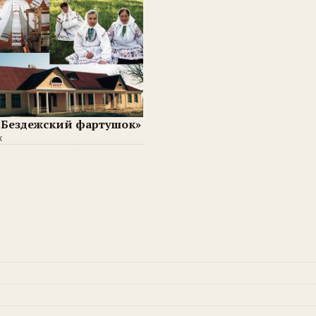
«Бездежский фартушок»
ж