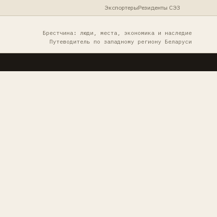
Экспортеры
Резиденты СЭЗ
Брестчина: люди, места, экономика и наследие
Путеводитель по западному региону Беларуси