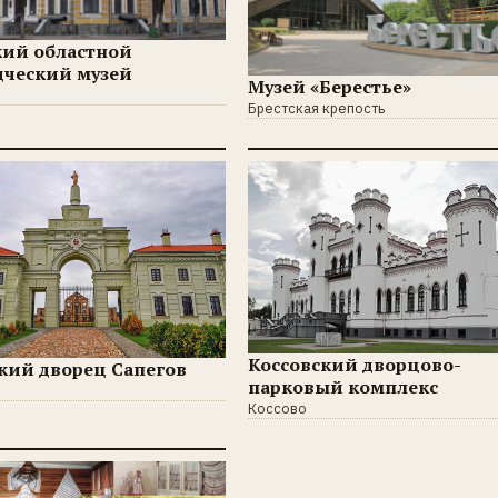
кий областной
дческий музей
Музей «Берестье»
Брестская крепость
Коссовский дворцово-
кий дворец Сапегов
парковый комплекс
Коссово