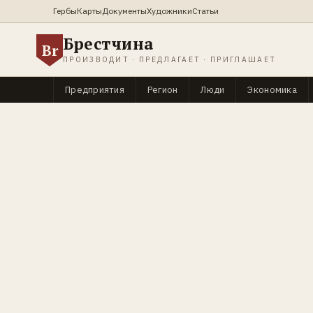
Гербы
Карты
Документы
Художники
Статьи
Брестчина
Br
ПРОИЗВОДИТ · ПРЕДЛАГАЕТ · ПРИГЛАШАЕТ
Предприятия
Регион
Люди
Экономика