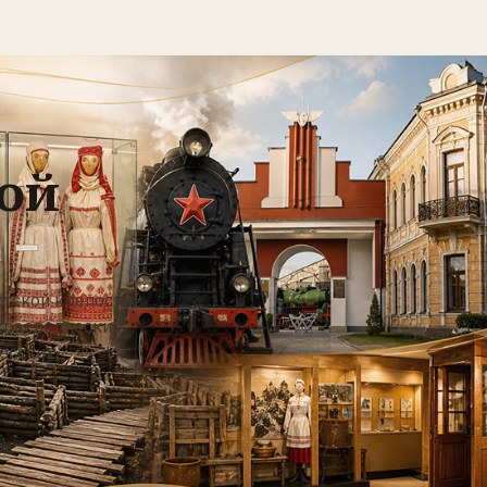
кой
стской крепости,
краеведческих
лесских