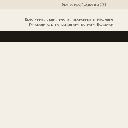
Экспортеры
Резиденты СЭЗ
Брестчина: люди, места, экономика и наследие
Путеводитель по западному региону Беларуси