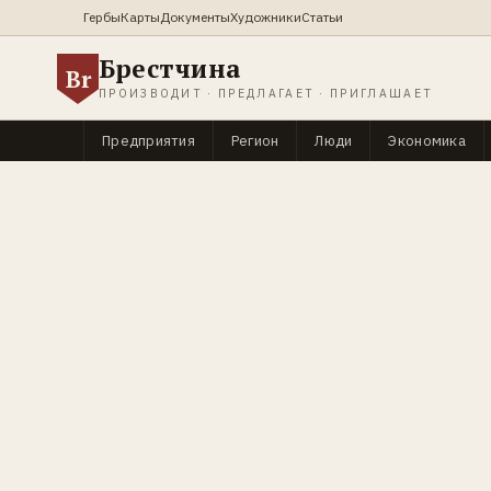
Гербы
Карты
Документы
Художники
Статьи
Брестчина
Br
ПРОИЗВОДИТ · ПРЕДЛАГАЕТ · ПРИГЛАШАЕТ
Предприятия
Регион
Люди
Экономика