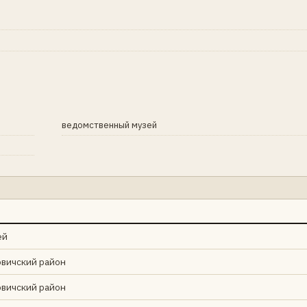
ведомственный музей
ей
овичский район
овичский район