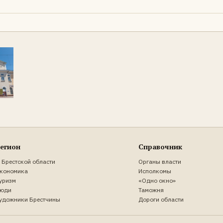
егион
Справочник
 Брестской области
Органы власти
кономика
Исполкомы
уризм
«Одно окно»
юди
Таможня
удожники Брестчины
Дороги области