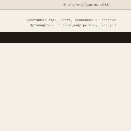
Экспортеры
Резиденты СЭЗ
Брестчина: люди, места, экономика и наследие
Путеводитель по западному региону Беларуси