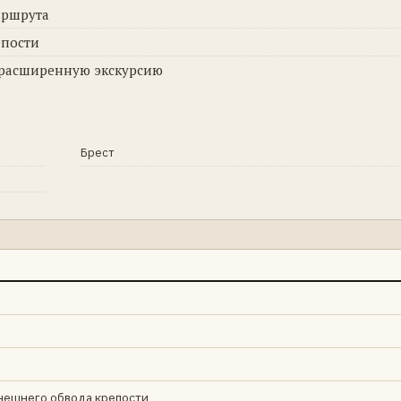
аршрута
епости
 расширенную экскурсию
Брест
 внешнего обвода крепости