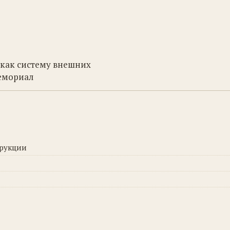
 как систему внешних
мемориал
трукции