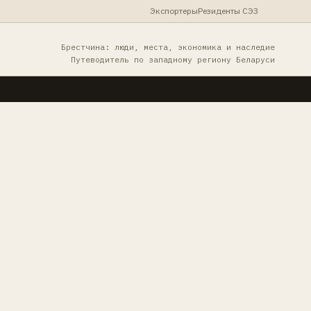
Экспортеры
Резиденты СЭЗ
Брестчина: люди, места, экономика и наследие
Путеводитель по западному региону Беларуси