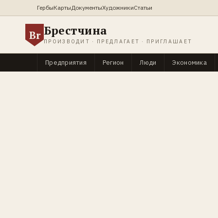
Гербы
Карты
Документы
Художники
Статьи
Брестчина
Br
ПРОИЗВОДИТ · ПРЕДЛАГАЕТ · ПРИГЛАШАЕТ
Предприятия
Регион
Люди
Экономика