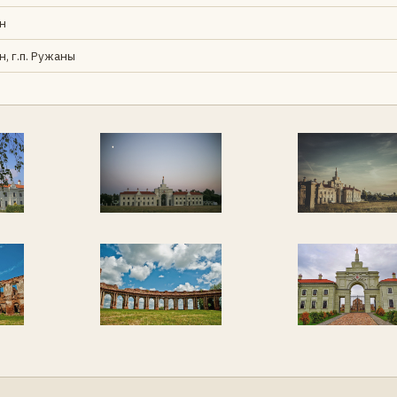
н
, г.п. Ружаны