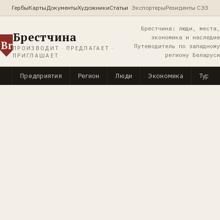
Гербы
Карты
Документы
Художники
Статьи
Экспортеры
Резиденты СЭЗ
Брестчина: люди, места,
Брестчина
экономика и наследие
Br
Путеводитель по западному
ПРОИЗВОДИТ · ПРЕДЛАГАЕТ ·
региону Беларуси
ПРИГЛАШАЕТ
Предприятия
Регион
Люди
Экономика
Туриз