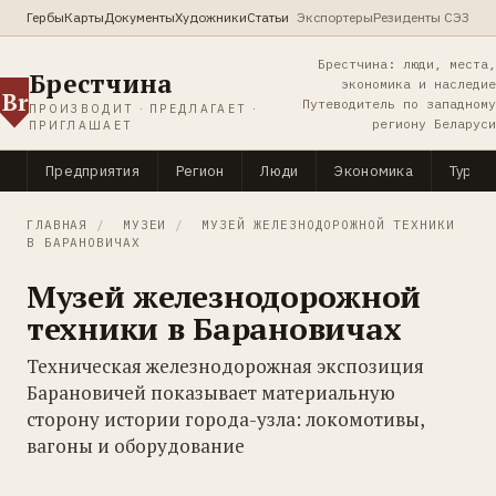
Гербы
Карты
Документы
Художники
Статьи
Экспортеры
Резиденты СЭЗ
Брестчина: люди, места,
Брестчина
экономика и наследие
Br
Путеводитель по западному
ПРОИЗВОДИТ · ПРЕДЛАГАЕТ ·
региону Беларуси
ПРИГЛАШАЕТ
Предприятия
Регион
Люди
Экономика
Туриз
ГЛАВНАЯ
/
МУЗЕИ
/
МУЗЕЙ ЖЕЛЕЗНОДОРОЖНОЙ ТЕХНИКИ
В БАРАНОВИЧАХ
Музей железнодорожной
техники в Барановичах
Техническая железнодорожная экспозиция
Барановичей показывает материальную
сторону истории города-узла: локомотивы,
вагоны и оборудование