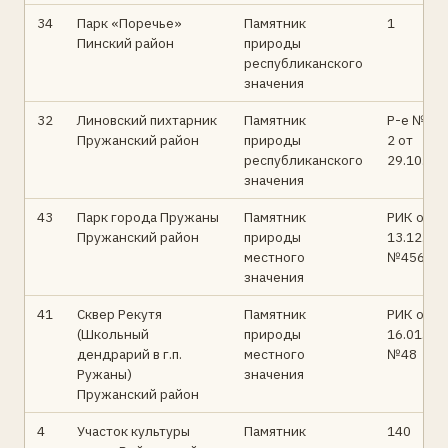
34
Парк «Поречье»
Памятник
1
Пинский район
природы
республиканского
значения
32
Линовский пихтарник
Памятник
Р-е № 10
Пружанский район
природы
2 от
республиканского
29.10.96
значения
43
Парк города Пружаны
Памятник
РИК от
Пружанский район
природы
13.12.76
местного
№456
значения
41
Сквер Рекутя
Памятник
РИК от
(Школьный
природы
16.01.86
дендрарий в г.п.
местного
№48
Ружаны)
значения
Пружанский район
4
Участок культуры
Памятник
140