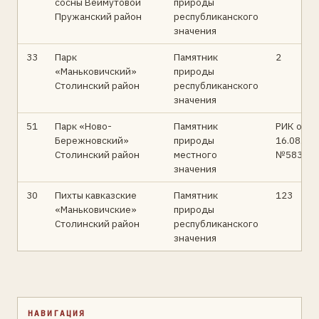
сосны Веймутовой
природы
Пружанский район
республиканского
значения
33
Парк
Памятник
2
«Маньковичский»
природы
Столинский район
республиканского
значения
51
Парк «Ново-
Памятник
РИК от
Бережновский»
природы
16.08.76
Столинский район
местного
№583
значения
30
Пихты кавказские
Памятник
123
«Маньковичские»
природы
Столинский район
республиканского
значения
НАВИГАЦИЯ