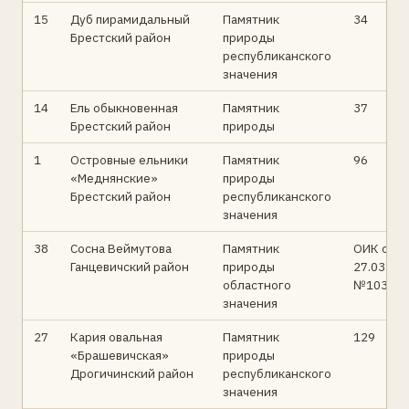
15
Дуб пирамидальный
Памятник
34
Брестский район
природы
республиканского
значения
14
Ель обыкновенная
Памятник
37
Брестский район
природы
1
Островные ельники
Памятник
96
«Меднянские»
природы
Брестский район
республиканского
значения
38
Сосна Веймутова
Памятник
ОИК от
Ганцевичский район
природы
27.03.95
областного
№103
значения
27
Кария овальная
Памятник
129
«Брашевичская»
природы
Дрогичинский район
республиканского
значения