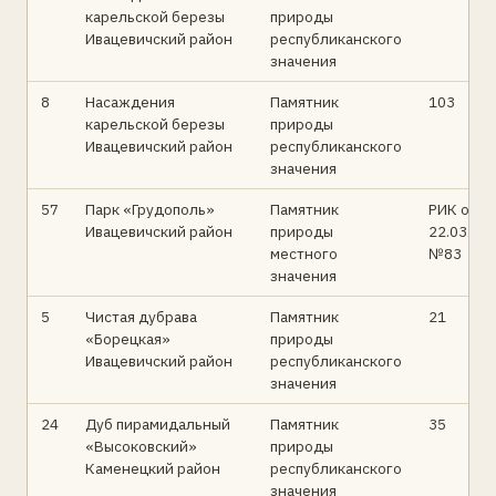
карельской березы
природы
Ивацевичский район
республиканского
значения
8
Насаждения
Памятник
103
карельской березы
природы
Ивацевичский район
республиканского
значения
57
Парк «Грудополь»
Памятник
РИК от
Ивацевичский район
природы
22.03.19
местного
№83
значения
5
Чистая дубрава
Памятник
21
«Борецкая»
природы
Ивацевичский район
республиканского
значения
24
Дуб пирамидальный
Памятник
35
«Высоковский»
природы
Каменецкий район
республиканского
значения