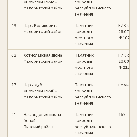
«Пожежинские»
природы
Малоритский район
республиканского
значения
49
Парк Великорита
Памятник
РИК от
Малоритский район
природы
28.07.89
местного
№102
значения
62
Хотиславская дюна
Памятник
РИК от
Малоритский район
природы
28.03.97
местного
№210
значения
17
Царь-дуб
Памятник
не указа
«Пожежинский»
природы
Малоритский район
республиканского
значения
31
Насаждения пихты
Памятник
167
белой
природы
Пинский район
республиканского
значения