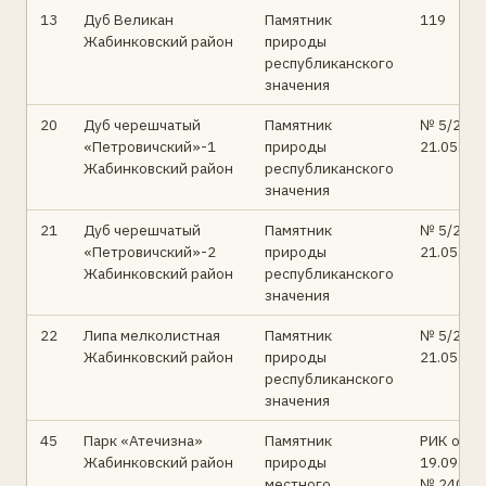
13
Дуб Великан
Памятник
119
Жабинковский район
природы
республиканского
значения
20
Дуб черешчатый
Памятник
№ 5/2 от
«Петровичский»-1
природы
21.05.96
Жабинковский район
республиканского
значения
21
Дуб черешчатый
Памятник
№ 5/2 от
«Петровичский»-2
природы
21.05.96
Жабинковский район
республиканского
значения
22
Липа мелколистная
Памятник
№ 5/2 от
Жабинковский район
природы
21.05.96
республиканского
значения
45
Парк «Атечизна»
Памятник
РИК от
Жабинковский район
природы
19.09.76
местного
№ 240