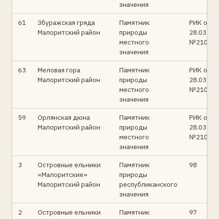
значения
61
Збуражская гряда
Памятник
РИК от
Малоритский район
природы
28.03.97
местного
№210
значения
63
Меловая гора
Памятник
РИК от
Малоритский район
природы
28.03.97
местного
№210
значения
59
Орлянская дюна
Памятник
РИК от
Малоритский район
природы
28.03.97
местного
№210
значения
3
Островные ельники
Памятник
98
«Малоритские»
природы
Малоритский район
республиканского
значения
2
Островные ельники
Памятник
97