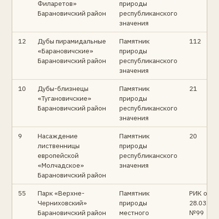
Филаретов»
природы
Барановичский район
республиканского
значения
12
Дубы пирамидальные
Памятник
112
«Барановичские»
природы
Барановичский район
республиканского
значения
10
Дубы-близнецы
Памятник
21
«Тугановичские»
природы
Барановичский район
республиканского
значения
9
Насаждение
Памятник
20
лиственницы
природы
европейской
республиканского
«Молчадское»
значения
Барановичский район
55
Парк «Верхне-
Памятник
РИК от
Черниховский»
природы
28.03.94
Барановичский район
местного
№99