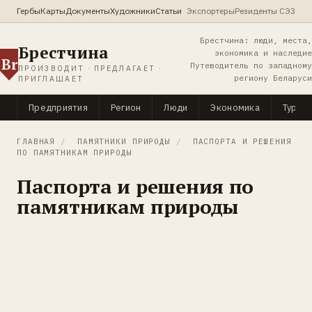
Гербы
Карты
Документы
Художники
Статьи
Экспортеры
Резиденты СЭЗ
Брестчина: люди, места,
Брестчина
экономика и наследие
Br
Путеводитель по западному
ПРОИЗВОДИТ · ПРЕДЛАГАЕТ ·
региону Беларуси
ПРИГЛАШАЕТ
Предприятия
Регион
Люди
Экономика
Туриз
ГЛАВНАЯ
/
ПАМЯТНИКИ ПРИРОДЫ
/
ПАСПОРТА И РЕШЕНИЯ
ПО ПАМЯТНИКАМ ПРИРОДЫ
Паспорта и решения по
памятникам природы