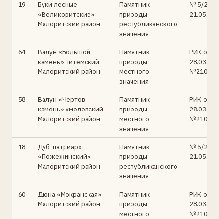
19
Буки лесные
Памятник
№ 5/2 от
«Великоритские»
природы
21.05.96
Малоритский район
республиканского
значения
64
Валун «Большой
Памятник
РИК от
камень» питемский
природы
28.03.97
Малоритский район
местного
№210
значения
58
Валун «Чертов
Памятник
РИК от
камень» хмелевский
природы
28.03.97
Малоритский район
местного
№210
значения
18
Дуб-патриарх
Памятник
№ 5/2 от
«Пожежинский»
природы
21.05.96
Малоритский район
республиканского
значения
60
Дюна «Мокранская»
Памятник
РИК от
Малоритский район
природы
28.03.97
местного
№210