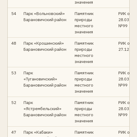
значения
54
Парк «Вольновский»
Памятник
РИК от
Барановичский район
природы
28.03.94
местного
№99
значения
48
Парк «Крошинский»
Памятник
РИК от
Барановичский район
природы
27.12.76
местного
значения
53
Парк
Памятник
РИК от
«Тугановичский»
природы
28.03.94
Барановичский район
местного
№99
значения
52
Парк
Памятник
РИК от
«Ястрембельский»
природы
28.03.94
Барановичский район
местного
№99
значения
47
Парк «Кабаки»
Памятник
РИК от