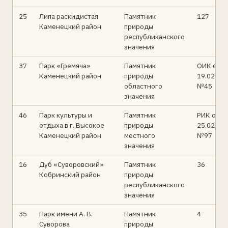
25
Липа раскидистая
Памятник
127
Каменецкий район
природы
республиканского
значения
37
Парк «Гремяча»
Памятник
ОИК от
Каменецкий район
природы
19.02.90
областного
№45
значения
46
Парк культуры и
Памятник
РИК от
отдыха в г. Высокое
природы
25.02.19
Каменецкий район
местного
№97
значения
16
Дуб «Суворовский»
Памятник
36
Кобринский район
природы
республиканского
значения
35
Парк имени А. В.
Памятник
4
Суворова
природы