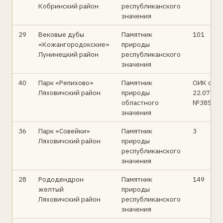
Кобринский район
республиканского
значения
29
Вековые дубы
Памятник
101
«Кожангородокские»
природы
Лунинецкий район
республиканского
значения
40
Парк «Репихово»
Памятник
ОИК от
Ляховичский район
природы
22.07.19
областного
№385
значения
36
Парк «Совейки»
Памятник
3
Ляховичский район
природы
республиканского
значения
28
Рододендрон
Памятник
149
желтый
природы
Ляховичский район
республиканского
значения