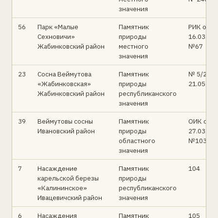
значения
56
Парк «Малые
Памятник
РИК от
Сехновичи»
природы
16.03.95
Жабинковский район
местного
№67
значения
23
Сосна Веймутова
Памятник
№ 5/2 от
«Жабинковская»
природы
21.05.96
Жабинковский район
республиканского
значения
39
Веймутовы сосны
Памятник
ОИК от
Ивановский район
природы
27.03.95
областного
№103
значения
7
Насаждение
Памятник
104
карельской березы
природы
«Калининское»
республиканского
Ивацевичский район
значения
6
Насаждения
Памятник
105