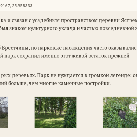
29167, 25.958333
ека и связан с усадебным пространством деревни Ястре
 был знаком культурного уклада и частью повседневной
б Брестчины, но парковые насаждения часто оказывалис
 парк сохранил именно этот живой остаток прежней
арых деревьях. Парк не нуждается в громкой легенде: о
ший больше, чем многие каменные постройки.