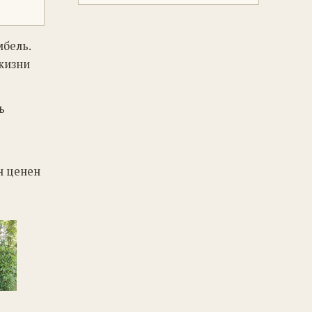
мбель.
 жизни
ь
н ценен