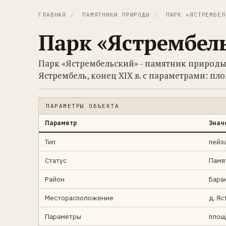
ГЛАВНАЯ
/
ПАМЯТНИКИ ПРИРОДЫ
/
ПАРК «ЯСТРЕМБЕЛ
Парк «Ястрембел
Парк «Ястрембельский» - памятник природы 
Ястрембель, конец XIX в. с параметрами: пло
ПАРАМЕТРЫ ОБЪЕКТА
Параметр
Знач
Тип
пейз
Статус
Памя
Район
Бара
Месторасположение
д. Яс
Параметры
площ