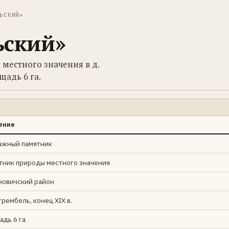
ЬСКИЙ»
ьский»
местного значения в д.
щадь 6 га.
ение
ажный памятник
тник природы местного значения
новичский район
трембель, конец XIX в.
адь 6 га