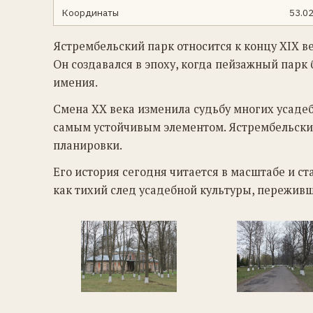
Координаты
53.0
Ястрембельский парк относится к концу XIX в
Он создавался в эпоху, когда пейзажный парк
имения.
Смена XX века изменила судьбу многих усаде
самым устойчивым элементом. Ястрембельский
планировки.
Его история сегодня читается в масштабе и ст
как тихий след усадебной культуры, пережив