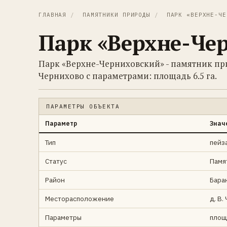
ГЛАВНАЯ
/
ПАМЯТНИКИ ПРИРОДЫ
/
ПАРК «ВЕРХНЕ-ЧЕ
Парк «Верхне-Че
Парк «Верхне-Черниховский» - памятник при
Чернихово с параметрами: площадь 6.5 га.
ПАРАМЕТРЫ ОБЪЕКТА
Параметр
Знач
Тип
пейз
Статус
Памя
Район
Бара
Месторасположение
д. В.
Параметры
площа