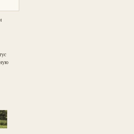
и
тус
нную