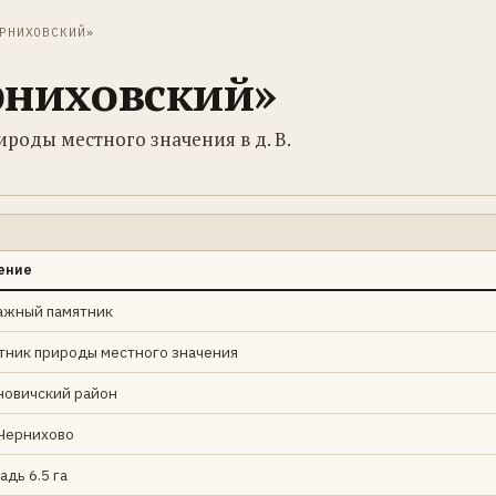
РНИХОВСКИЙ»
рниховский»
роды местного значения в д. В.
ение
ажный памятник
тник природы местного значения
новичский район
 Чернихово
дь 6.5 га