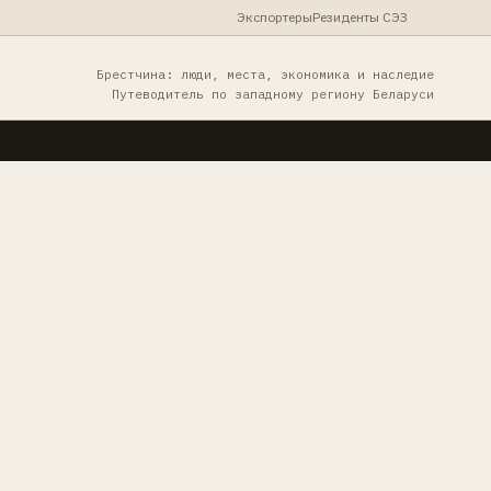
Экспортеры
Резиденты СЭЗ
Брестчина: люди, места, экономика и наследие
Путеводитель по западному региону Беларуси