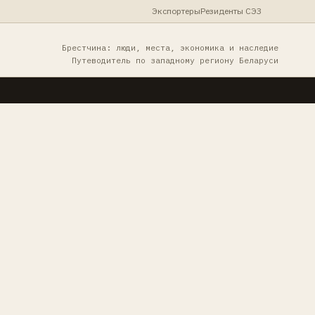
Экспортеры
Резиденты СЭЗ
Брестчина: люди, места, экономика и наследие
Путеводитель по западному региону Беларуси