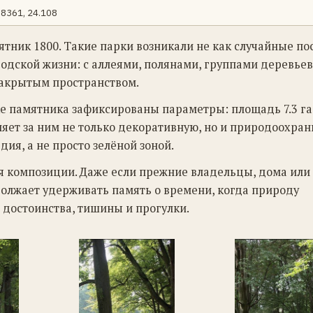
68361, 24.108
тник 1800. Такие парки возникали не как случайные пос
одской жизни: с аллеями, полянами, группами деревьев
акрытым пространством.
очке памятника зафиксированы параметры: площадь 7.3 га
яет за ним не только декоративную, но и природоохра
дия, а не просто зелёной зоной.
ся композиции. Даже если прежние владельцы, дома или
олжает удерживать память о времени, когда природу
 достоинства, тишины и прогулки.