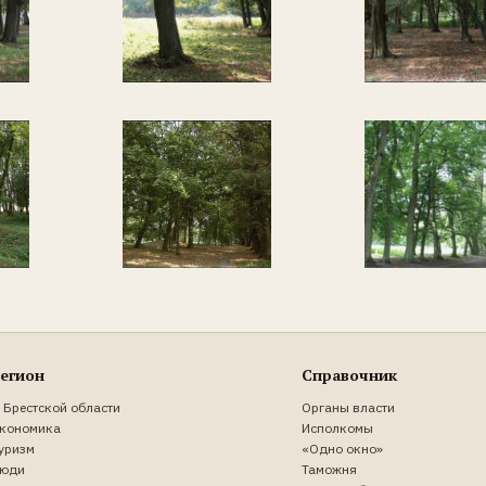
егион
Справочник
 Брестской области
Органы власти
кономика
Исполкомы
уризм
«Одно окно»
юди
Таможня