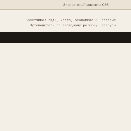
Экспортеры
Резиденты СЭЗ
Брестчина: люди, места, экономика и наследие
Путеводитель по западному региону Беларуси