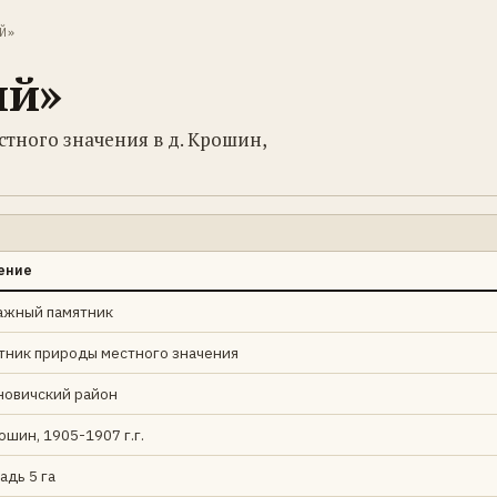
Й»
ий»
тного значения в д. Крошин,
ение
ажный памятник
тник природы местного значения
новичский район
ошин, 1905-1907 г.г.
адь 5 га