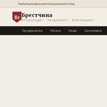
Гербы
Карты
Документы
Художники
Статьи
Брестчина
Br
ПРОИЗВОДИТ · ПРЕДЛАГАЕТ · ПРИГЛАШАЕТ
Предприятия
Регион
Люди
Экономика