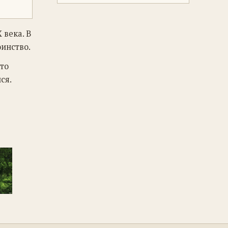
 века. В
инство.
то
ся.