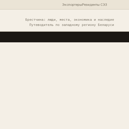
Экспортеры
Резиденты СЭЗ
Брестчина: люди, места, экономика и наследие
Путеводитель по западному региону Беларуси