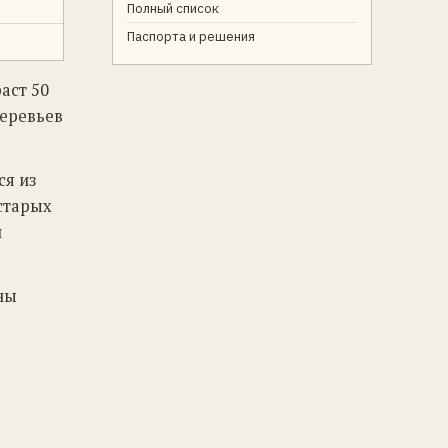
Полный список
Паспорта и решения
аст 50
деревьев
ся из
 старых
и
ны