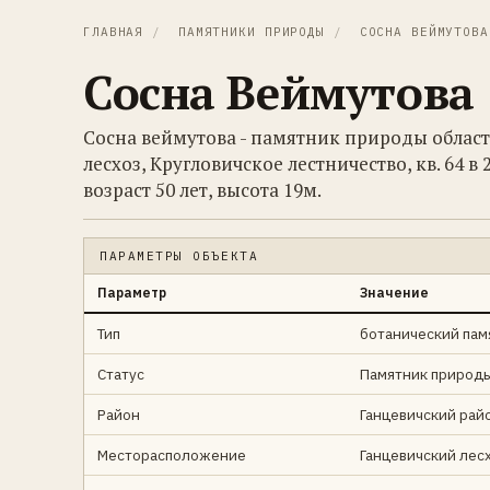
ГЛАВНАЯ
/
ПАМЯТНИКИ ПРИРОДЫ
/
СОСНА ВЕЙМУТОВА
Сосна Веймутова
Сосна веймутова - памятник природы облас
лесхоз, Кругловичское лестничество, кв. 64 в
возраст 50 лет, высота 19м.
ПАРАМЕТРЫ ОБЪЕКТА
Параметр
Значение
Тип
ботанический пам
Статус
Памятник природы
Район
Ганцевичский рай
Месторасположение
Ганцевичский лесх