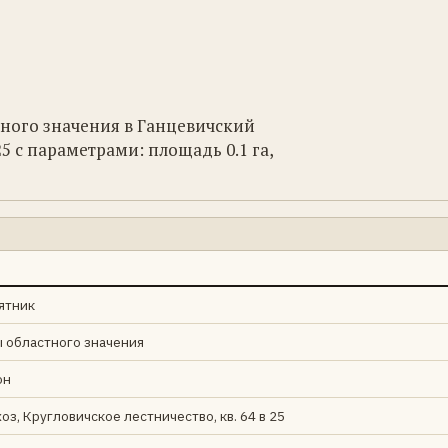
тного значения в Ганцевичский
 25 с параметрами: площадь 0.1 га,
ятник
 областного значения
он
оз, Кругловичское лестничество, кв. 64 в 25