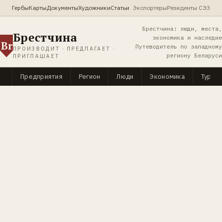
Гербы
Карты
Документы
Художники
Статьи
Экспортеры
Резиденты СЭЗ
Брестчина: люди, места,
Брестчина
экономика и наследие
Br
Путеводитель по западному
ПРОИЗВОДИТ · ПРЕДЛАГАЕТ ·
региону Беларуси
ПРИГЛАШАЕТ
Предприятия
Регион
Люди
Экономика
Туриз