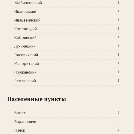
Жабинковский
1
Ивановский
1
Ивацевичский
1
Каменецкий
1
Кобринский
1
Лунинецкий
1
Ляховичский
1
Малоритский
1
Пружанский
1
Столинский
1
Населенные пункты
Брест
6
Барановичи
5
Пинск
4