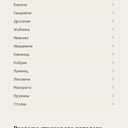
Береза
1
Ганцевичи
1
Дрогичин
1
Жабинка
1
Иваново
1
Ивацевичи
1
Каменец
1
Кобрин
1
Лунинец
1
Ляховичи
1
Малорита
1
Пружаны
1
Столин
1