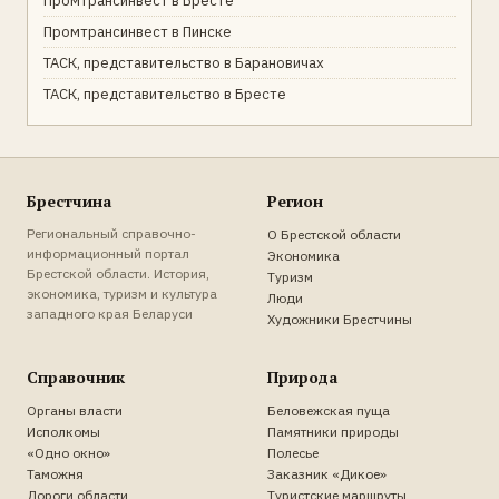
Промтрансинвест в Бресте
Промтрансинвест в Пинске
ТАСК, представительство в Барановичах
ТАСК, представительство в Бресте
Брестчина
Регион
Региональный справочно-
О Брестской области
информационный портал
Экономика
Брестской области. История,
Туризм
экономика, туризм и культура
Люди
западного края Беларуси
Художники Брестчины
Справочник
Природа
Органы власти
Беловежская пуща
Исполкомы
Памятники природы
«Одно окно»
Полесье
Таможня
Заказник «Дикое»
Дороги области
Туристские маршруты