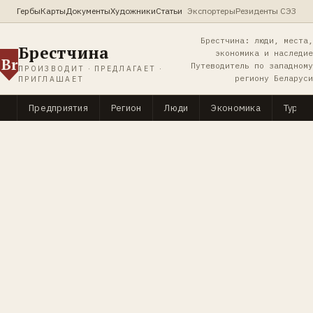
Гербы
Карты
Документы
Художники
Статьи
Экспортеры
Резиденты СЭЗ
Брестчина: люди, места,
Брестчина
экономика и наследие
Br
Путеводитель по западному
ПРОИЗВОДИТ · ПРЕДЛАГАЕТ ·
региону Беларуси
ПРИГЛАШАЕТ
Предприятия
Регион
Люди
Экономика
Туриз