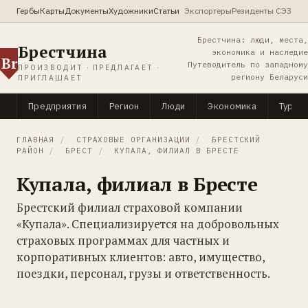
Гербы
Карты
Документы
Художники
Статьи
Экспортеры
Резиденты СЭЗ
Брестчина: люди, места,
Брестчина
экономика и наследие
Br
Путеводитель по западному
ПРОИЗВОДИТ · ПРЕДЛАГАЕТ ·
региону Беларуси
ПРИГЛАШАЕТ
Предприятия
Регион
Люди
Экономика
Туриз
ГЛАВНАЯ
/
СТРАХОВЫЕ ОРГАНИЗАЦИИ
/
БРЕСТСКИЙ
РАЙОН
/
БРЕСТ
/
КУПАЛА, ФИЛИАЛ В БРЕСТЕ
Купала, филиал в Бресте
Брестский филиал страховой компании
«Купала». Специализируется на добровольных
страховых программах для частных и
корпоративных клиентов: авто, имущество,
поездки, персонал, грузы и ответственность.