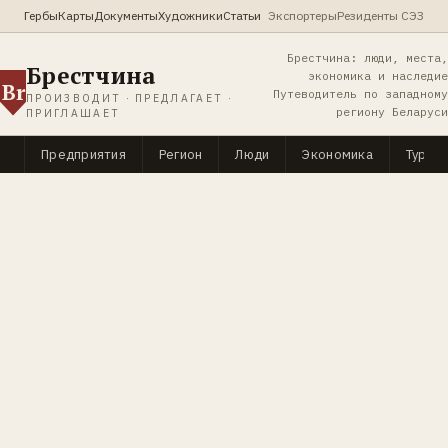
Гербы
Карты
Документы
Художники
Статьи
Экспортеры
Резиденты СЭЗ
Брестчина: люди, места,
Брестчина
экономика и наследие
Br
Путеводитель по западному
ПРОИЗВОДИТ · ПРЕДЛАГАЕТ ·
региону Беларуси
ПРИГЛАШАЕТ
Предприятия
Регион
Люди
Экономика
Туриз