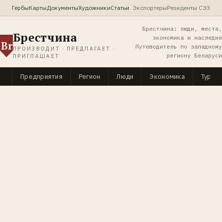
Гербы
Карты
Документы
Художники
Статьи
Экспортеры
Резиденты СЭЗ
Брестчина: люди, места,
Брестчина
экономика и наследие
Br
Путеводитель по западному
ПРОИЗВОДИТ · ПРЕДЛАГАЕТ ·
региону Беларуси
ПРИГЛАШАЕТ
Предприятия
Регион
Люди
Экономика
Туриз