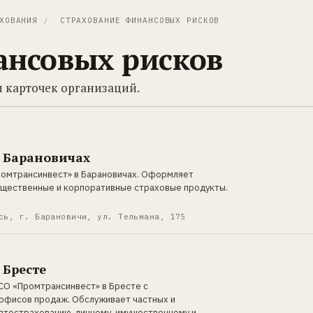
ХОВАНИЯ
/
СТРАХОВАНИЕ ФИНАНСОВЫХ РИСКОВ
ансовых рисков
 карточек организаций.
 Барановичах
ромтрансинвест» в Барановичах. Оформляет
ущественные и корпоративные страховые продукты.
сь, г. Барановичи, ул. Тельмана, 175
 Бресте
СО «Промтрансинвест» в Бресте с
 офисов продаж. Обслуживает частных и
втострахованию, личному, имущественному и