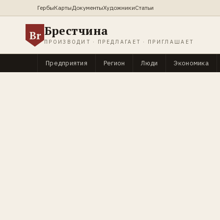
Гербы
Карты
Документы
Художники
Статьи
Брестчина
Br
ПРОИЗВОДИТ · ПРЕДЛАГАЕТ · ПРИГЛАШАЕТ
Предприятия
Регион
Люди
Экономика