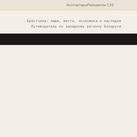
Экспортеры
Резиденты СЭЗ
Брестчина: люди, места, экономика и наследие
Путеводитель по западному региону Беларуси