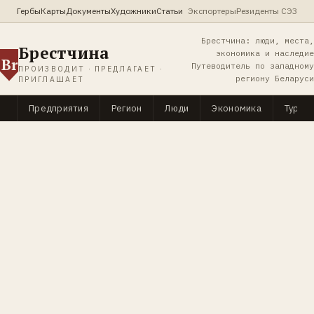
Гербы
Карты
Документы
Художники
Статьи
Экспортеры
Резиденты СЭЗ
Брестчина: люди, места,
Брестчина
экономика и наследие
Br
Путеводитель по западному
ПРОИЗВОДИТ · ПРЕДЛАГАЕТ ·
региону Беларуси
ПРИГЛАШАЕТ
Предприятия
Регион
Люди
Экономика
Туриз