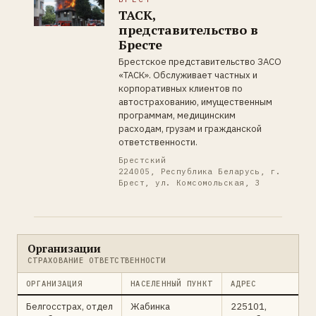
ТАСК,
представительство в
Бресте
Брестское представительство ЗАСО
«ТАСК». Обслуживает частных и
корпоративных клиентов по
автострахованию, имущественным
программам, медицинским
расходам, грузам и гражданской
ответственности.
Брестский
224005, Республика Беларусь, г.
Брест, ул. Комсомольская, 3
Организации
СТРАХОВАНИЕ ОТВЕТСТВЕННОСТИ
ОРГАНИЗАЦИЯ
НАСЕЛЕННЫЙ ПУНКТ
АДРЕС
Белгосстрах, отдел
Жабинка
225101,