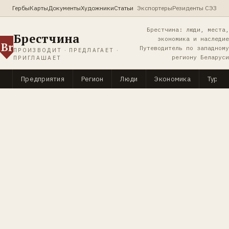
Гербы
Карты
Документы
Художники
Статьи
Экспортеры
Резиденты СЭЗ
Брестчина: люди, места,
Брестчина
экономика и наследие
Br
Путеводитель по западному
ПРОИЗВОДИТ · ПРЕДЛАГАЕТ ·
региону Беларуси
ПРИГЛАШАЕТ
Предприятия
Регион
Люди
Экономика
Туриз