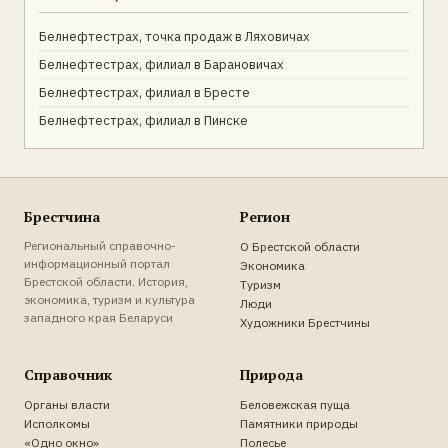
Белнефтестрах, точка продаж в Ляховичах
Белнефтестрах, филиал в Барановичах
Белнефтестрах, филиал в Бресте
Белнефтестрах, филиал в Пинске
Брестчина
Регион
Региональный справочно-
О Брестской области
информационный портал
Экономика
Брестской области. История,
Туризм
экономика, туризм и культура
Люди
западного края Беларуси
Художники Брестчины
Справочник
Природа
Органы власти
Беловежская пуща
Исполкомы
Памятники природы
«Одно окно»
Полесье