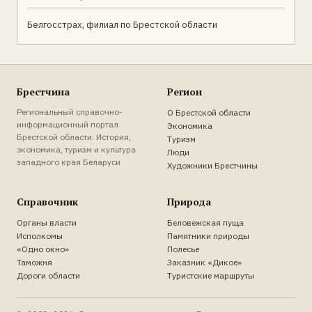
Белгосстрах, филиал по Брестской области
Брестчина
Регион
Региональный справочно-
О Брестской области
информационный портал
Экономика
Брестской области. История,
Туризм
экономика, туризм и культура
Люди
западного края Беларуси
Художники Брестчины
Справочник
Природа
Органы власти
Беловежская пуща
Исполкомы
Памятники природы
«Одно окно»
Полесье
Таможня
Заказник «Дикое»
Дороги области
Туристские маршруты