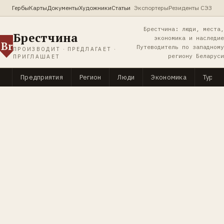
Гербы
Карты
Документы
Художники
Статьи
Экспортеры
Резиденты СЭЗ
Брестчина: люди, места,
Брестчина
экономика и наследие
Br
Путеводитель по западному
ПРОИЗВОДИТ · ПРЕДЛАГАЕТ ·
региону Беларуси
ПРИГЛАШАЕТ
Предприятия
Регион
Люди
Экономика
Туриз