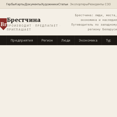
Гербы
Карты
Документы
Художники
Статьи
Экспортеры
Резиденты СЭЗ
Брестчина: люди, места,
Брестчина
экономика и наследие
Br
Путеводитель по западному
ПРОИЗВОДИТ · ПРЕДЛАГАЕТ ·
региону Беларуси
ПРИГЛАШАЕТ
Предприятия
Регион
Люди
Экономика
Туриз