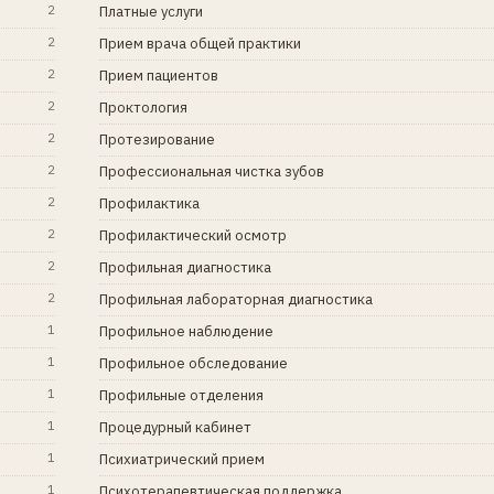
2
Платные услуги
2
Прием врача общей практики
2
Прием пациентов
2
Проктология
2
Протезирование
2
Профессиональная чистка зубов
2
Профилактика
2
Профилактический осмотр
2
Профильная диагностика
2
Профильная лабораторная диагностика
1
Профильное наблюдение
1
Профильное обследование
1
Профильные отделения
1
Процедурный кабинет
1
Психиатрический прием
1
Психотерапевтическая поддержка