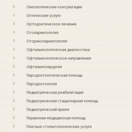
3
Онкологические консультации
3
Оптические услуги
3
Ортодонтическое лечение
3
Отоларингология
3
Оториноларингология
3
Офтальмологическая диагностика
3
Офтальмологическое направление
2
Офтальмохирургия
2
Пародонтологическая помощь
2
Пародонтология
2
Педиатрическая реабилитация
2
Педиатрическая стационарная помощь
2
Педиатрический прием
2
Первичная медицинская помощь
2
Платные стоматологические услуги