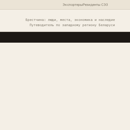
Экспортеры
Резиденты СЭЗ
Брестчина: люди, места, экономика и наследие
Путеводитель по западному региону Беларуси