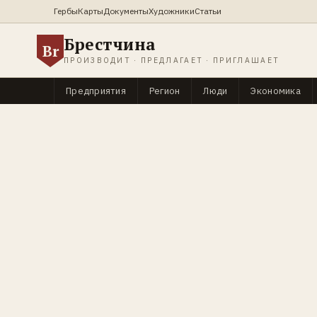
Гербы
Карты
Документы
Художники
Статьи
Брестчина
Br
ПРОИЗВОДИТ · ПРЕДЛАГАЕТ · ПРИГЛАШАЕТ
Предприятия
Регион
Люди
Экономика