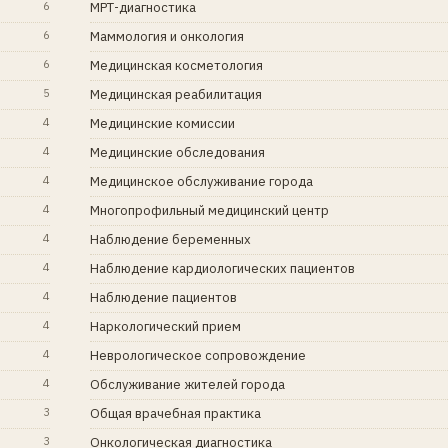
6
МРТ-диагностика
6
Маммология и онкология
6
Медицинская косметология
5
Медицинская реабилитация
4
Медицинские комиссии
4
Медицинские обследования
4
Медицинское обслуживание города
4
Многопрофильный медицинский центр
4
Наблюдение беременных
4
Наблюдение кардиологических пациентов
4
Наблюдение пациентов
4
Наркологический прием
4
Неврологическое сопровождение
4
Обслуживание жителей города
3
Общая врачебная практика
3
Онкологическая диагностика