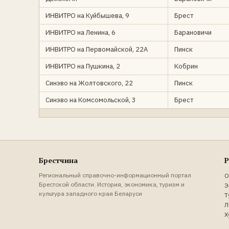
ИНВИТРО на Куйбышева, 9
Брест
ИНВИТРО на Ленина, 6
Барановичи
ИНВИТРО на Первомайской, 22А
Пинск
ИНВИТРО на Пушкина, 2
Кобрин
Синэво на Жолтовского, 22
Пинск
Синэво на Комсомольской, 3
Брест
Брестчина
Р
Региональный справочно-информационный портал
О
Брестской области. История, экономика, туризм и
Э
культура западного края Беларуси
Т
Л
Х