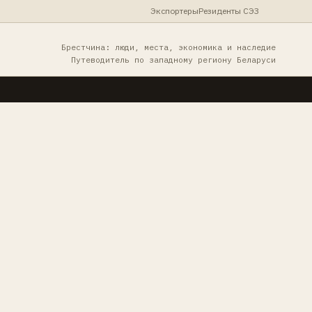
Экспортеры
Резиденты СЭЗ
Брестчина: люди, места, экономика и наследие
Путеводитель по западному региону Беларуси