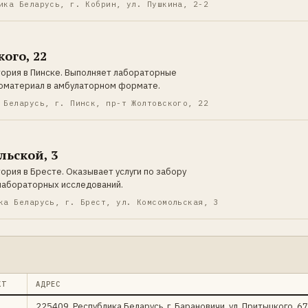
ика Беларусь, г. Кобрин, ул. Пушкина, 2-2
ого, 22
ория в Пинске. Выполняет лабораторные
иоматериал в амбулаторном формате.
 Беларусь, г. Пинск, пр-т Жолтовского, 22
льской, 3
ория в Бресте. Оказывает услуги по забору
лабораторных исследований.
ка Беларусь, г. Брест, ул. Комсомольская, 3
КТ
АДРЕС
225409, Республика Беларусь, г. Барановичи, ул. Притыцкого, 67