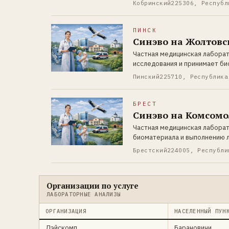
Кобринский
225306, Республ
ПИНСК
Синэво на Жолтовск
Частная медицинская лаборат
исследования и принимает б
Пинский
225710, Республика
БРЕСТ
Синэво на Комсомо
Частная медицинская лаборат
биоматериала и выполнению 
Брестский
224005, Республи
Организации по услуге
ЛАБОРАТОРНЫЕ АНАЛИЗЫ
ОРГАНИЗАЦИЯ
НАСЕЛЕННЫЙ ПУН
Дэйскомп
Барановичи