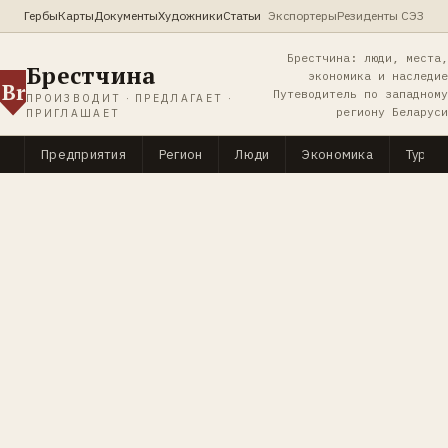
Гербы
Карты
Документы
Художники
Статьи
Экспортеры
Резиденты СЭЗ
Брестчина: люди, места,
Брестчина
экономика и наследие
Br
Путеводитель по западному
ПРОИЗВОДИТ · ПРЕДЛАГАЕТ ·
региону Беларуси
ПРИГЛАШАЕТ
Предприятия
Регион
Люди
Экономика
Туриз