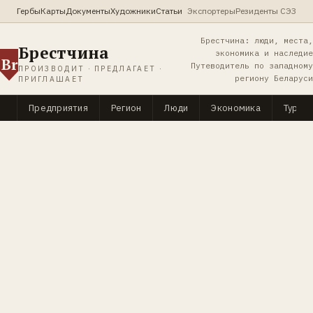
Гербы
Карты
Документы
Художники
Статьи
Экспортеры
Резиденты СЭЗ
Брестчина: люди, места,
Брестчина
экономика и наследие
Br
Путеводитель по западному
ПРОИЗВОДИТ · ПРЕДЛАГАЕТ ·
региону Беларуси
ПРИГЛАШАЕТ
Предприятия
Регион
Люди
Экономика
Туриз