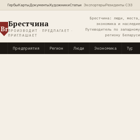
Гербы
Карты
Документы
Художники
Статьи
Экспортеры
Резиденты СЭЗ
Брестчина: люди, места,
Брестчина
экономика и наследие
Br
Путеводитель по западному
ПРОИЗВОДИТ · ПРЕДЛАГАЕТ ·
региону Беларуси
ПРИГЛАШАЕТ
Предприятия
Регион
Люди
Экономика
Туриз