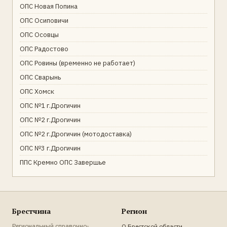
ОПС Новая Попина
ОПС Осиповичи
ОПС Осовцы
ОПС Радостово
ОПС Ровины (временно не работает)
ОПС Сварынь
ОПС Хомск
ОПС №1 г.Дрогичин
ОПС №2 г.Дрогичин
ОПС №2 г.Дрогичин (мотодоставка)
ОПС №3 г.Дрогичин
ППС Кремно ОПС Завершье
Брестчина
Регион
Региональный справочно-
О Брестской области