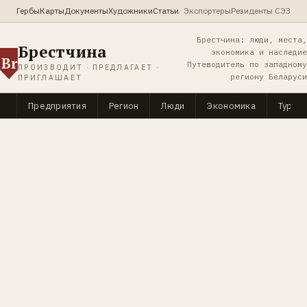
Гербы
Карты
Документы
Художники
Статьи
Экспортеры
Резиденты СЭЗ
Брестчина: люди, места,
Брестчина
экономика и наследие
Br
Путеводитель по западному
ПРОИЗВОДИТ · ПРЕДЛАГАЕТ ·
региону Беларуси
ПРИГЛАШАЕТ
Предприятия
Регион
Люди
Экономика
Туриз