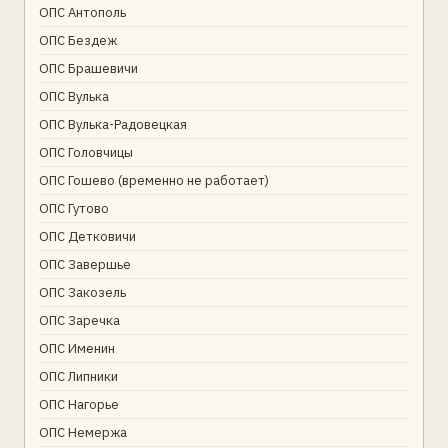
ОПС Антополь
ОПС Бездеж
ОПС Брашевичи
ОПС Вулька
ОПС Вулька-Радовецкая
ОПС Головчицы
ОПС Гошево (временно не работает)
ОПС Гутово
ОПС Детковичи
ОПС Завершье
ОПС Закозель
ОПС Заречка
ОПС Именин
ОПС Липники
ОПС Нагорье
ОПС Немержа