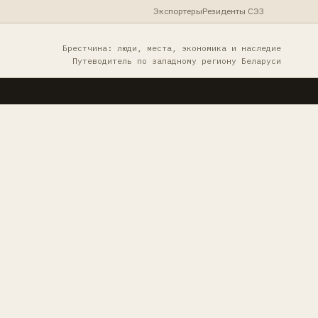
Экспортеры
Резиденты СЭЗ
Брестчина: люди, места, экономика и наследие
Путеводитель по западному региону Беларуси