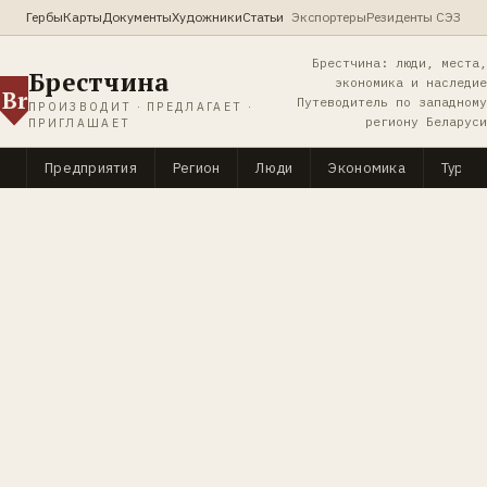
Гербы
Карты
Документы
Художники
Статьи
Экспортеры
Резиденты СЭЗ
Брестчина: люди, места,
Брестчина
экономика и наследие
Br
Путеводитель по западному
ПРОИЗВОДИТ · ПРЕДЛАГАЕТ ·
региону Беларуси
ПРИГЛАШАЕТ
Предприятия
Регион
Люди
Экономика
Туриз