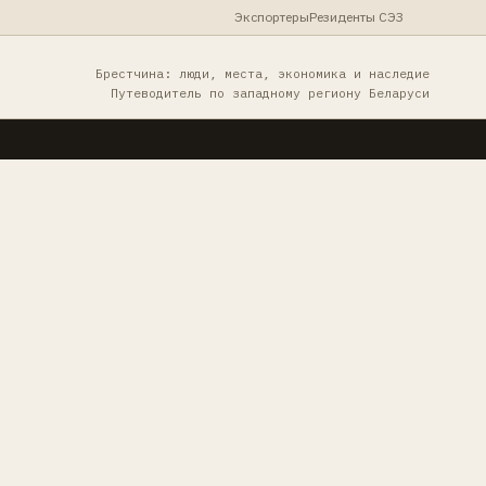
Экспортеры
Резиденты СЭЗ
Брестчина: люди, места, экономика и наследие
Путеводитель по западному региону Беларуси