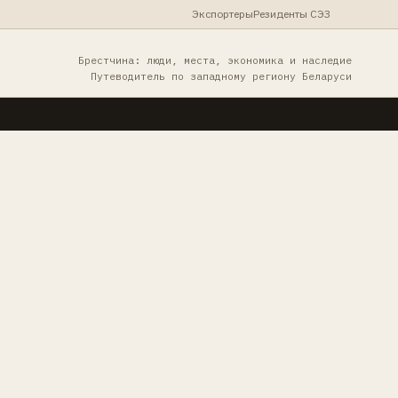
Экспортеры
Резиденты СЭЗ
Брестчина: люди, места, экономика и наследие
Путеводитель по западному региону Беларуси