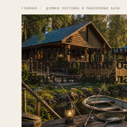
ГЛАВНАЯ
/
ДОМИКИ ОХОТНИКА И РЫБОЛОВНЫЕ БАЗЫ
Домики охотн
рыболовные б
Брестской обл
Охотничьи объекты, рыбхозы и места платно
районам Брестчины