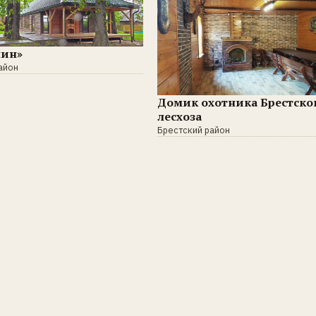
шин»
айон
Домик охотника Брестско
лесхоза
Брестский район