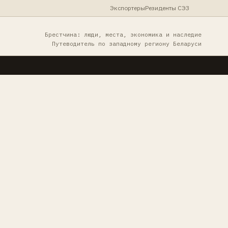
Экспортеры
Резиденты СЭЗ
Брестчина: люди, места, экономика и наследие
Путеводитель по западному региону Беларуси