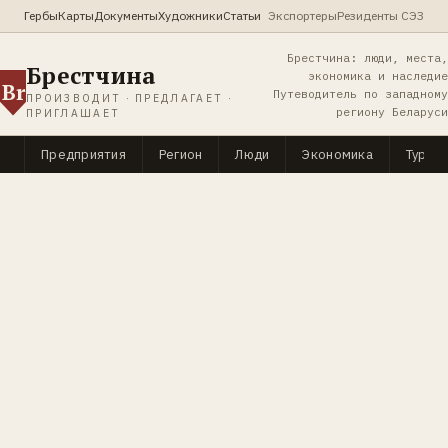
Гербы
Карты
Документы
Художники
Статьи
Экспортеры
Резиденты СЭЗ
Брестчина: люди, места,
Брестчина
экономика и наследие
Br
Путеводитель по западному
ПРОИЗВОДИТ · ПРЕДЛАГАЕТ ·
региону Беларуси
ПРИГЛАШАЕТ
Предприятия
Регион
Люди
Экономика
Туриз