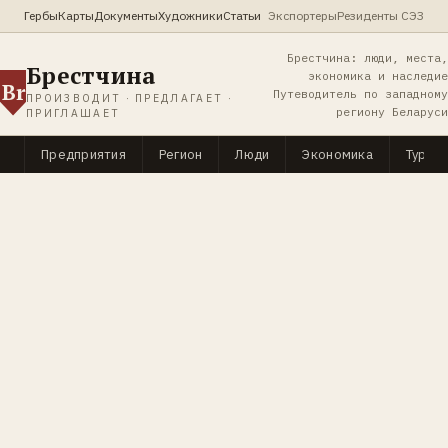
Гербы
Карты
Документы
Художники
Статьи
Экспортеры
Резиденты СЭЗ
Брестчина: люди, места,
Брестчина
экономика и наследие
Br
Путеводитель по западному
ПРОИЗВОДИТ · ПРЕДЛАГАЕТ ·
региону Беларуси
ПРИГЛАШАЕТ
Предприятия
Регион
Люди
Экономика
Туриз