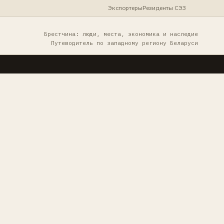
Экспортеры
Резиденты СЭЗ
Брестчина: люди, места, экономика и наследие
Путеводитель по западному региону Беларуси