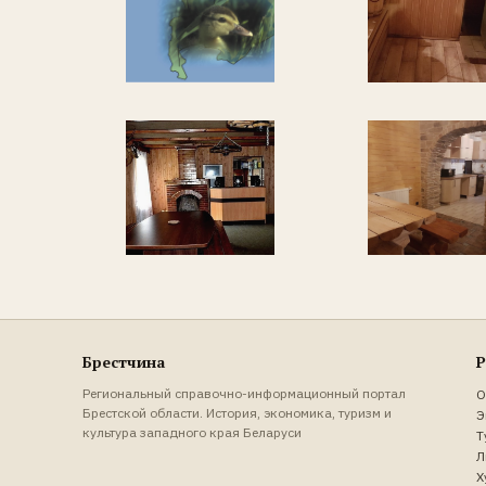
Брестчина
Р
Региональный справочно-информационный портал
О
Брестской области. История, экономика, туризм и
Э
культура западного края Беларуси
Т
Л
Х