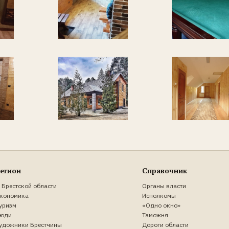
егион
Справочник
 Брестской области
Органы власти
кономика
Исполкомы
уризм
«Одно окно»
юди
Таможня
удожники Брестчины
Дороги области