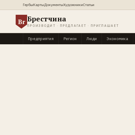
Гербы
Карты
Документы
Художники
Статьи
Брестчина
Br
ПРОИЗВОДИТ · ПРЕДЛАГАЕТ · ПРИГЛАШАЕТ
Предприятия
Регион
Люди
Экономика