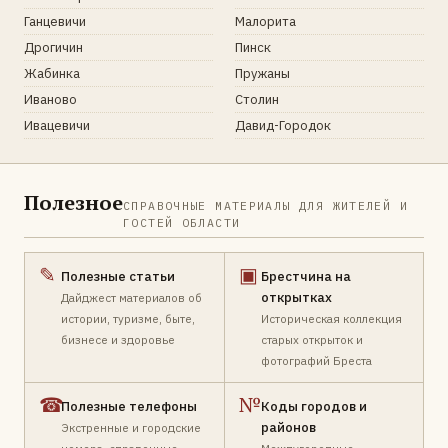
Ганцевичи
Малорита
Дрогичин
Пинск
Жабинка
Пружаны
Иваново
Столин
Ивацевичи
Давид-Городок
Полезное
СПРАВОЧНЫЕ МАТЕРИАЛЫ ДЛЯ ЖИТЕЛЕЙ И
ГОСТЕЙ ОБЛАСТИ
✎
▣
Полезные статьи
Брестчина на
открытках
Дайджест материалов об
истории, туризме, быте,
Историческая коллекция
бизнесе и здоровье
старых открыток и
фотографий Бреста
☎
№
Полезные телефоны
Коды городов и
районов
Экстренные и городские