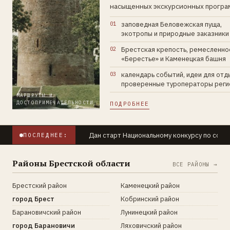
насыщенных экскурсионных програ
заповедная Беловежская пуща,
экотропы и природные заказники
Брестская крепость, ремесленно
«Берестье» и Каменецкая башня
календарь событий, идеи для отд
проверенные туроператоры реги
МАРШРУТЫ И
ДОСТОПРИМЕЧАТЕЛЬНОСТИ
ПОДРОБНЕЕ
Дан старт Национальному конкурсу по созда
ПОСЛЕДНЕЕ:
Районы Брестской области
ВСЕ РАЙОНЫ →
Брестский район
Каменецкий район
город Брест
Кобринский район
Барановичский район
Лунинецкий район
город Барановичи
Ляховичский район