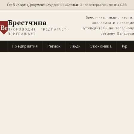
Гербы
Карты
Документы
Художники
Статьи
Экспортеры
Резиденты СЭЗ
Брестчина: люди, места,
Брестчина
экономика и наследие
Br
Путеводитель по западному
ПРОИЗВОДИТ · ПРЕДЛАГАЕТ ·
региону Беларуси
ПРИГЛАШАЕТ
Предприятия
Регион
Люди
Экономика
Туриз