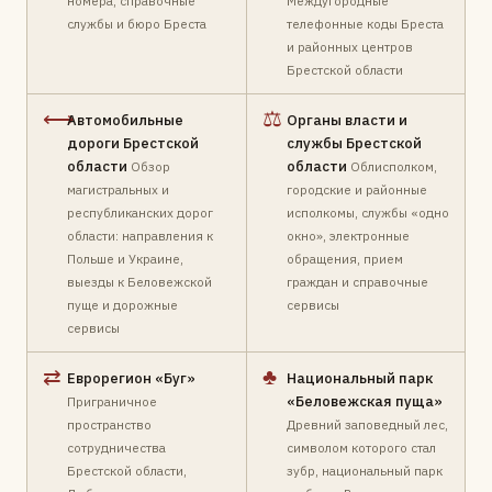
номера, справочные
Междугородные
службы и бюро Бреста
телефонные коды Бреста
и районных центров
Брестской области
⟷
⚖
Автомобильные
Органы власти и
дороги Брестской
службы Брестской
области
области
Обзор
Облисполком,
магистральных и
городские и районные
республиканских дорог
исполкомы, службы «одно
области: направления к
окно», электронные
Польше и Украине,
обращения, прием
выезды к Беловежской
граждан и справочные
пуще и дорожные
сервисы
сервисы
⇄
♣
Еврорегион «Буг»
Национальный парк
«Беловежская пуща»
Приграничное
пространство
Древний заповедный лес,
сотрудничества
символом которого стал
Брестской области,
зубр, национальный парк