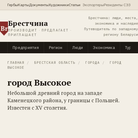
Гербы
Карты
Документы
Художники
Статьи
Экспортеры
Резиденты СЭЗ
Брестчина: люди, места,
Брестчина
экономика и наследие
Br
Путеводитель по западному
ПРОИЗВОДИТ · ПРЕДЛАГАЕТ ·
региону Беларуси
ПРИГЛАШАЕТ
Предприятия
Регион
Люди
Экономика
Туриз
ГЛАВНАЯ
/
БРЕСТСКАЯ ОБЛАСТЬ
/
ГОРОДА
/
ГОРОД
ВЫСОКОЕ
город Высокое
Небольшой древний город на западе
Каменецкого района, у границы с Польшей.
Известен с XV столетия.