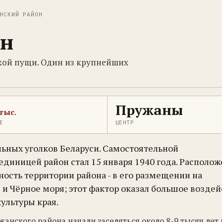
НСКИЙ РАЙОН
он
ской пущи. Один из крупнейших
Пружаны
тыс.
Е
ЦЕНТР
льных уголков Беларуси. Самостоятельной
диницей район стал 15 января 1940 года. Располож
ность территории района - в его размещении на
 и Чёрное моря; этот фактор оказал большое возде
ультуры края.
анского района начали заселяться около 8-9 тысяч лет 