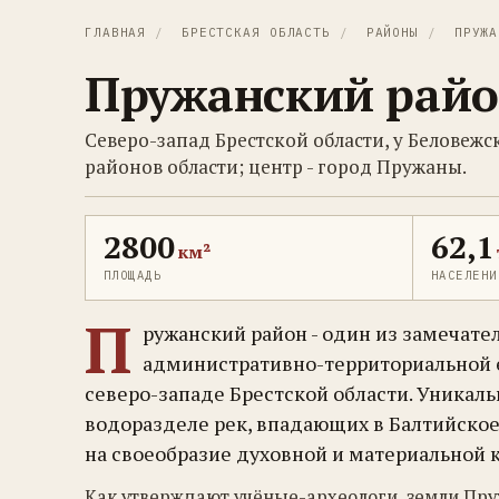
ГЛАВНАЯ
/
БРЕСТСКАЯ ОБЛАСТЬ
/
РАЙОНЫ
/
ПРУЖА
Пружанский рай
Северо-запад Брестской области, у Беловеж
районов области; центр - город Пружаны.
2800
62,1
км²
ПЛОЩАДЬ
НАСЕЛЕНИ
П
ружанский район - один из замечате
административно-территориальной е
северо-западе Брестской области. Уникаль
водоразделе рек, впадающих в Балтийское
на своеобразие духовной и материальной к
Как утверждают учёные-археологи, земли Пруж