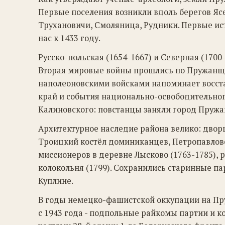
Первые поселения возникли вдоль берегов Яс
Трухановичи, Смоляница, Рудники. Первые ис
нас к 1433 году.
Русско-польская (1654-1667) и Северная (1700
Вторая мировые войны прошлись по Пружанщин
наполеоновскими войсками напоминает восста
край и события национально-освободительног
Калиновского: повстанцы заняли город Пружаны
Архитектурное наследие района велико: дворцо
Троицкий костёл доминиканцев, Петропавловс
миссионеров в деревне Лысково (1763-1785), 
колокольня (1799). Сохранились старинные п
Куплине.
В годы немецко-фашистской оккупации на Пр
с 1943 года - подпольные райкомы партии и 