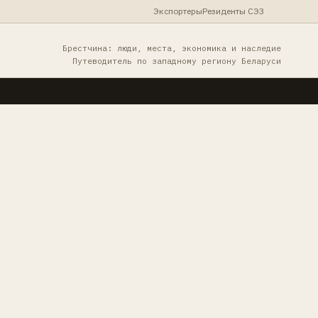
Экспортеры
Резиденты СЭЗ
Брестчина: люди, места, экономика и наследие
Путеводитель по западному региону Беларуси