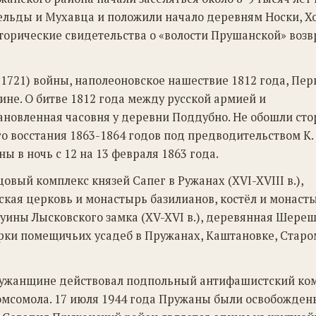
ельды и Мухавца и положили начало деревням Носки, Х
торические свидетельства о «волости Прушанской» воз
-1721) войны, наполеоновское нашествие 1812 года, Пер
е. О битве 1812 года между русской армией и
новленная часовня у деревни Поддубно. Не обошли сто
о восстания 1863-1864 годов под предводительством К.
 в ночь с 12 на 13 февраля 1863 года.
вый комплекс князей Сапег в Ружанах (XVI-XVIII в.),
кая церковь и монастырь базилианов, костёл и монаст
руины Лысковского замка (XV-XVI в.), деревянная Шере
арки помещичьих усадеб в Пружанах, Каштановке, Старо
ужанщине действовал подпольный антифашистский ком
комсомола. 17 июля 1944 года Пружаны были освобожден