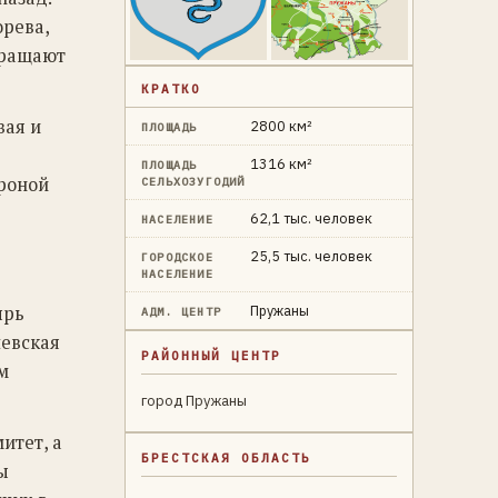
орева,
вращают
КРАТКО
вая и
2800 км²
ПЛОЩАДЬ
1316 км²
ПЛОЩАДЬ
роной
СЕЛЬХОЗУГОДИЙ
62,1 тыс. человек
НАСЕЛЕНИЕ
25,5 тыс. человек
ГОРОДСКОЕ
НАСЕЛЕНИЕ
Пружаны
ырь
АДМ. ЦЕНТР
шевская
РАЙОННЫЙ ЦЕНТР
м
город Пружаны
итет, а
БРЕСТСКАЯ ОБЛАСТЬ
ы