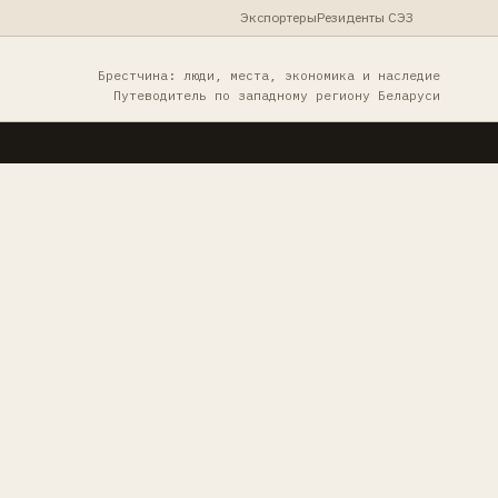
Экспортеры
Резиденты СЭЗ
Брестчина: люди, места, экономика и наследие
Путеводитель по западному региону Беларуси