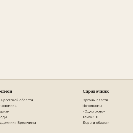
егион
Справочник
 Брестской области
Органы власти
кономика
Исполкомы
уризм
«Одно окно»
юди
Таможня
удожники Брестчины
Дороги области