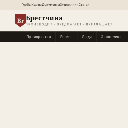
Гербы
Карты
Документы
Художники
Статьи
Брестчина
Br
ПРОИЗВОДИТ · ПРЕДЛАГАЕТ · ПРИГЛАШАЕТ
Предприятия
Регион
Люди
Экономика