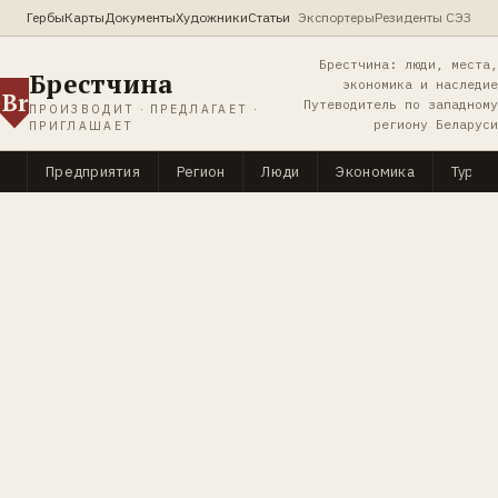
Гербы
Карты
Документы
Художники
Статьи
Экспортеры
Резиденты СЭЗ
Брестчина: люди, места,
Брестчина
экономика и наследие
Br
Путеводитель по западному
ПРОИЗВОДИТ · ПРЕДЛАГАЕТ ·
региону Беларуси
ПРИГЛАШАЕТ
Предприятия
Регион
Люди
Экономика
Туриз